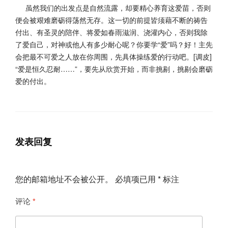
虽然我们的出发点是自然流露，却要精心养育这爱苗，
否则
便会被艰难磨砺得荡然无存。
这一切的前提皆须藉不断的祷告
付出、有圣灵的陪伴、
将爱如春雨滋润、浇灌内心，否则我除
了爱自己，
对神或他人有多少耐心呢？你要学“爱”吗？好！
主先
会把最不可爱之人放在你周围，先具体操练爱的行动吧。[
调皮]
“爱是恒久忍耐……”，要先从欣赏开始，而非挑剔，
挑剔会磨砺
爱的付出。
发表回复
您的邮箱地址不会被公开。
必填项已用
*
标注
评论
*