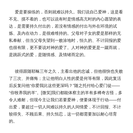
爱是要操练的，否则就难以持久。
我们说自己爱神，这是看
不见、摸不着的，
也可以说有时是情感高亢时的内心愿望的表
达，是需要持久付出的，
若没有情感的付出与外在环境的试
炼、及内在动力，是很难维持的。父母对子女的爱是那样的无
私奉献，
但当父母失望到一败涂地时，恒久的、不计回报的爱
也很有限，
更不要说对神的爱了。人对神的爱更是一蹴而就，
是跳跃式的爱，
是随情感、及情绪而定的。
彼得跟随耶稣三年之久，
主看出他的忠诚，但他很快也失败
了三次、并痛悔；
主让他明白人性的爱是何等有限，因此复活
后反复问他“
你爱我比这些更深吗？”随之托付给心爱门徒——
“你牧养我的羊”
。[微笑]我们都能体察主的羊有多稀奇古怪，多
令人难耐，
但现今主让我们若要爱神，便要体现于行动——付
出爱，
要超过一切人间难以持久的人间情爱，不计回报、不计
较得失、
不顾后果、持久恒忍，这一切都需要加以耐心培育
的。