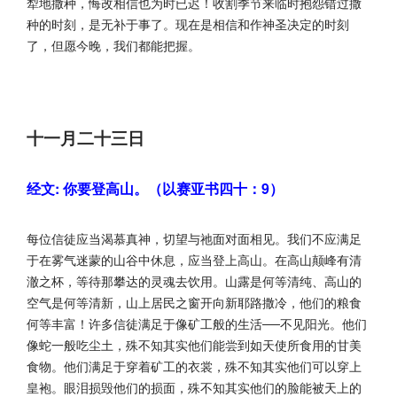
犁地撒种，悔改相信也为时已迟！收割季节来临时抱怨错过撒
种的时刻，是无补于事了。现在是相信和作神圣决定的时刻
了，但愿今晚，我们都能把握。
十一月二十三日
经文: 你要登高山。（以赛亚书四十：9）
每位信徒应当渴慕真神，切望与祂面对面相见。我们不应满足
于在雾气迷蒙的山谷中休息，应当登上高山。在高山颠峰有清
澈之杯，等待那攀达的灵魂去饮用。山露是何等清纯、高山的
空气是何等清新，山上居民之窗开向新耶路撒冷，他们的粮食
何等丰富！许多信徒满足于像矿工般的生活──不见阳光。他们
像蛇一般吃尘土，殊不知其实他们能尝到如天使所食用的甘美
食物。他们满足于穿着矿工的衣裳，殊不知其实他们可以穿上
皇袍。眼泪损毁他们的损面，殊不知其实他们的脸能被天上的