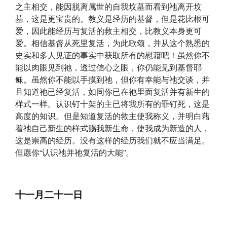
之主相交，能因脱离属世的自我坟墓而看到祂离开坟
墓，这是更宝贵的。教义是经历的基督，但是花比根可
爱，因此能经历与复活的救主相交，比教义本身更可
爱。相信基督从死里复活，为此歌颂，并从这个熟悉的
史实和多人见证的事实中获取所有的慰藉吧！虽然你不
能以肉眼见到祂，透过信心之眼，你仍能见到基督耶
稣。虽然你不能以手摸到祂，但你有幸能与祂交谈，并
且知道祂已经复活，如同你已在祂里面复活并有新生的
样式一样。认识钉十架的主已将我所有的罪钉死，这是
高度的知识。但是知道复活的救主使我称义，并明白藉
着祂自己新生的样式赐我新生命，使我成为新造的人，
这是崇高的经历。没有这样的经历我们就不应当满足。
但愿你“认识祂并祂复活的大能”。
十一月二十一日