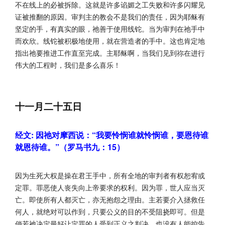
不在线上的必被拆除。这就是许多谄媚之工失败和许多闪耀见
证被推翻的原因。审判主的教会不是我们的责任，因为耶稣有
坚定的手，有真实的眼，祂善于使用线铊。当为审判在祂手中
而欢欣。线铊被积极地使用，就在营造者的手中。这也肯定地
指出祂要推进工作直至完成。主耶稣啊，当我们见到祢在进行
伟大的工程时，我们是多么喜乐！
十一月二十五日
经文: 因祂对摩西说：“我要怜悯谁就怜悯谁，要恩待谁
就恩待谁。”（罗马书九：15）
因为生死大权是操在君王手中，所有全地的审判者有权恕宥或
定罪。罪恶使人丧失向上帝要求的权利。因为罪，世人应当灭
亡。即使所有人都灭亡，亦无抱怨之理由。主若要介入拯救任
何人，就绝对可以作到，只要公义的目的不受阻挠即可。但是
倘若祂决定最好让定罪的人受到正义之判决，也没有人能控告