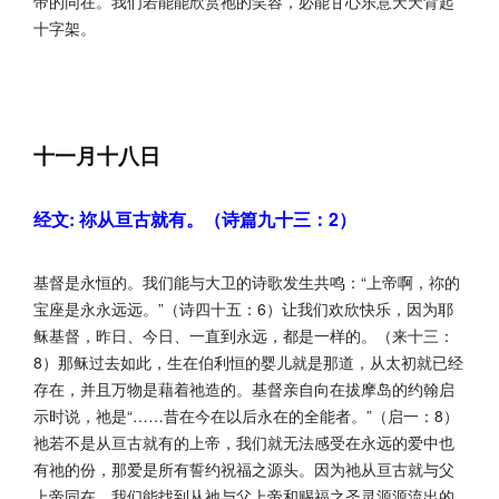
帝的同在。我们若能能欣赏祂的笑容，必能甘心乐意天天背起
十字架。
十一月十八日
经文: 祢从亘古就有。（诗篇九十三：2）
基督是永恒的。我们能与大卫的诗歌发生共鸣：“上帝啊，祢的
宝座是永永远远。”（诗四十五：6）让我们欢欣快乐，因为耶
稣基督，昨日、今日、一直到永远，都是一样的。（来十三：
8）那稣过去如此，生在伯利恒的婴儿就是那道，从太初就已经
存在，并且万物是藉着祂造的。基督亲自向在拔摩岛的约翰启
示时说，祂是“……昔在今在以后永在的全能者。”（启一：8）
祂若不是从亘古就有的上帝，我们就无法感受在永远的爱中也
有祂的份，那爱是所有誓约祝福之源头。因为祂从亘古就与父
上帝同在，我们能找到从祂与父上帝和赐福之圣灵源源流出的