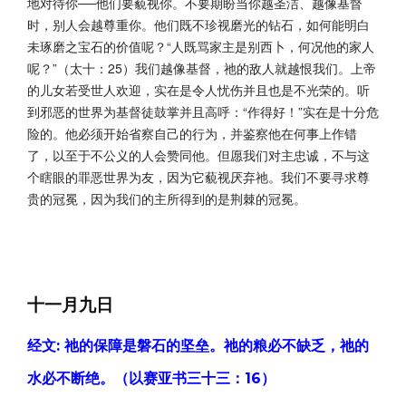
地对待你──他们要藐视你。不要期盼当你越圣洁、越像基督
时，别人会越尊重你。他们既不珍视磨光的钻石，如何能明白
未琢磨之宝石的价值呢？“人既骂家主是别西卜，何况他的家人
呢？”（太十：25）我们越像基督，祂的敌人就越恨我们。上帝
的儿女若受世人欢迎，实在是令人忧伤并且也是不光荣的。听
到邪恶的世界为基督徒鼓掌并且高呼：“作得好！”实在是十分危
险的。他必须开始省察自己的行为，并鉴察他在何事上作错
了，以至于不公义的人会赞同他。但愿我们对主忠诚，不与这
个瞎眼的罪恶世界为友，因为它藐视厌弃祂。我们不要寻求尊
贵的冠冕，因为我们的主所得到的是荆棘的冠冕。
十一月九日
经文: 祂的保障是磐石的坚垒。祂的粮必不缺乏，祂的
水必不断绝。（以赛亚书三十三：16）