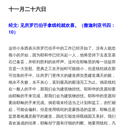
十一月二十六日
经文: 见所罗巴伯手拿线铊就欢喜。（撒迦利亚书四：
10）
这些小东西表示所罗巴伯手中的工作已经开始了。没有人能忽
视小的开始，因为耶和华已经兴起一人，他将坚持下去直至基
石已备妥，并听到胜利的欢呼声。这对在耶稣里的每一信徒而
言是一大安慰。恩典之工在开始时可能很小，但是线铊就在那
可信靠的手中。比所罗门更伟大的建造师负责建造属天的殿，
祂永不失败，永不灰心，直到最高的殿顶完工为止。倘若线铊
在一般人的手中，那我们会为建筑物担忧。耶和华的意愿却要
由耶稣的手来完成，那我们会为建筑物担忧。耶和华的意愿却
要由耶稣的手来完成。倘若墙未经适当之计划和监工，勿忙砌
起，可能会偏斜。但是使用线铊的是蒙拣选的监督。耶稣总是
监督着祂属灵殿宇的建造，因此它能造得既稳固又美好。我们
喜欢速成的结果，耶稣却宁愿有仔细的判断。祂要用线铊，凡