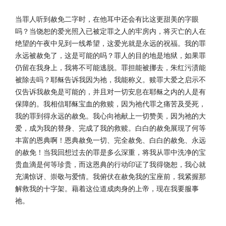
当罪人听到赦免二字时，在他耳中还会有比这更甜美的字眼
吗？当饶恕的爱光照入已被定罪之人的牢房内，将灭亡的人在
绝望的午夜中见到一线希望，这爱光就是永远的祝福。我的罪
永远被赦免了，这是可能的吗？罪人的目的地是地狱，如果罪
仍留在我身上，我将不可能逃脱。罪担能被挪去，朱红污渍能
被除去吗？耶稣告诉我因为祂，我能称义。赎罪大爱之启示不
仅告诉我赦免是可能的，并且对一切安息在耶稣之内的人是有
保障的。我相信耶稣宝血的救赎，因为祂代罪之痛苦及受死，
我的罪到得永远的赦免。我心向祂献上一切赞美，因为祂的大
爱，成为我的替身、完成了我的救赎。白白的赦免展现了何等
丰富的恩典啊！恩典赦免一切、完全赦免、白白的赦免、永远
的赦免！当我回想过去的罪是多么深重，将我从罪中洗净的宝
贵血滴是何等珍贵，而这恩典的行动印证了我得饶恕，我心就
充满惊讶、崇敬与爱情。我俯伏在赦免我的宝座前，我紧握那
解救我的十字架。藉着这位道成肉身的上帝，现在我要服事
祂。