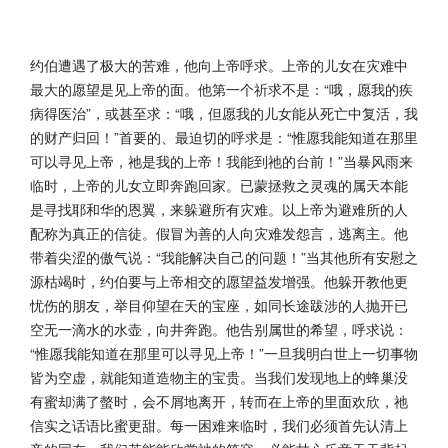
约伯遭遇了极大的苦难，他向上帝呼求。上帝的儿女在灾难中
最大的愿望是见上帝的面。他第一个祈求不是：“哦，愿我的疾
病得医治”，或甚至求：“哦，但愿我的儿女能从死亡中复活，我
的财产归回！”首要的、最迫切的呼求是：“惟愿我能知道在那里
可以寻见上帝，祂是我的上帝！我能到祂的台前！”当暴风雨来
临时，上帝的儿女立即奔跑回家。已蒙拯救之灵魂的属天本能
是寻找耶和华的恩翼，来躲避所有灾难。以上帝为避难所的人
配称为真正的信徒。假冒为善的人向灾难发怨言，逃离主。他
带着尖涩的傲气说：“我能解决自己的问题！”当其他所有安慰之
源枯竭时，约伯要与上帝相交的愿望益发增强。他躲开教他更
忧伤的朋友，举目仰望在天的宝座，如同长途跋涉的人抛开已
空无一滴水的水壶，向井奔跑。他告别属世的希望，呼求说：
“惟愿我能知道在那里可以寻见上帝！”一旦我明白世上一切事物
皆为空虚，就能知道造物主的宝贵。当我们发现地上的蜂巢没
有蜜却满了螫时，会不屑地离开，转而在上帝的里面欢欣，祂
信实之话语比蜜更甜。每一困难来临时，我们必须首先认清上