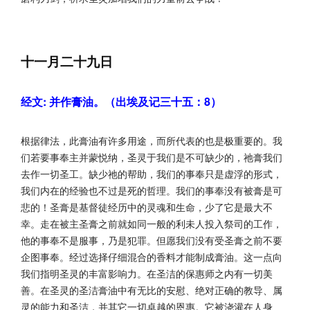
十一月二十九日
经文: 并作膏油。（出埃及记三十五：8）
根据律法，此膏油有许多用途，而所代表的也是极重要的。我
们若要事奉主并蒙悦纳，圣灵于我们是不可缺少的，祂膏我们
去作一切圣工。缺少祂的帮助，我们的事奉只是虚浮的形式，
我们内在的经验也不过是死的哲理。我们的事奉没有被膏是可
悲的！圣膏是基督徒经历中的灵魂和生命，少了它是最大不
幸。走在被主圣膏之前就如同一般的利未人投入祭司的工作，
他的事奉不是服事，乃是犯罪。但愿我们没有受圣膏之前不要
企图事奉。经过选择仔细混合的香料才能制成膏油。这一点向
我们指明圣灵的丰富影响力。在圣洁的保惠师之内有一切美
善。在圣灵的圣洁膏油中有无比的安慰、绝对正确的教导、属
灵的能力和圣洁，并其它一切卓越的恩惠。它被浇灌在人身