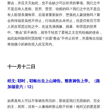
聚会，并且天天如此，也不会缺少可以祈求的事项。我们之中
不是总有人患病、贫穷、受苦、动摇的吗？我们之中岂不是总
有人盼望亲属悔罪、后退者重新振作、堕落的人蒙拯救吗？聚
会和传福音虽然不停止，行动虽然从未停止，但是仍有百万罪
人死在罪恶过犯之中。在这充满偶像、残暴、和罪恶的世界
中。“教会”若不祷告，就等于轻忽了爱祂之主交托给她的使命，
如此如何能得到宽恕呢？但愿“教会”不停止祈求，并愿每位信徒
将他微小的祷告投入此宝库内。
十一月十二日
经文: 耶时，耶稣出去上山祷告。整夜祷告上帝。（路
加福音六：12）
如果真有人可以不靠祷告而活的，那就是我们无瑕疵的、完全
的主，然而，没有一人像祂样那么勤于祈祷！祂对父的爱是那