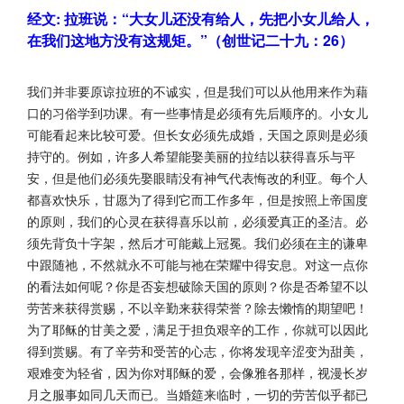
经文: 拉班说：“大女儿还没有给人，先把小女儿给人，
在我们这地方没有这规矩。”（创世记二十九：26）
我们并非要原谅拉班的不诚实，但是我们可以从他用来作为藉
口的习俗学到功课。有一些事情是必须有先后顺序的。小女儿
可能看起来比较可爱。但长女必须先成婚，天国之原则是必须
持守的。例如，许多人希望能娶美丽的拉结以获得喜乐与平
安，但是他们必须先娶眼睛没有神气代表悔改的利亚。每个人
都喜欢快乐，甘愿为了得到它而工作多年，但是按照上帝国度
的原则，我们的心灵在获得喜乐以前，必须爱真正的圣洁。必
须先背负十字架，然后才可能戴上冠冕。我们必须在主的谦卑
中跟随祂，不然就永不可能与祂在荣耀中得安息。对这一点你
的看法如何呢？你是否妄想破除天国的原则？你是否希望不以
劳苦来获得赏赐，不以辛勤来获得荣誉？除去懒惰的期望吧！
为了耶稣的甘美之爱，满足于担负艰辛的工作，你就可以因此
得到赏赐。有了辛劳和受苦的心志，你将发现辛涩变为甜美，
艰难变为轻省，因为你对耶稣的爱，会像雅各那样，视漫长岁
月之服事如同几天而已。当婚筵来临时，一切的劳苦似乎都已