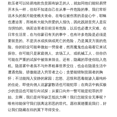
欺压者可以轻易地欺负贫困有缺乏的人，就如同他们能轻易劈
开木头一样，但却不知道自己在从事一件危险的事。我们常听
说木头的裂片能使樵夫丧命。在每位被伤害的圣徒心中，耶稣
也遭迫害，而祂有大能为所爱的人报仇，因此践踏贫穷人是应
当惧怕的。倘若迫害者目前没有危险，以后也必遭大灾难。在
日常生活里，在与你蒙召有关的事中，也有许多危险是必须是
要留意的。不是洪水或疾病或死亡的危险，乃是属灵方面的危
险。你的职业可能卑微如一劈柴者，然而魔鬼也会藉着它来试
探你。你可能只是家庭佣人、农场工人、或机械工人，但你仍
可能在严重的试探中被筛来筛去。还有，隐藏的罪使你陷入危
机。隐居雾中者虽不与外界粗暴世界交往，也会在隐退生活中
遭遇危险。骄傲能进入穷苦者之心；贪婪能辖制贫困者的胸
怀；不洁能闯入安静的家园；忿怒、忌恨和恶毒能渗入最纯朴
的住处。即使向佣人说寥寥数语也可能犯罪；在商店中购买极
少的货品也可能引向试探；从窗口向外一瞥可能是犯罪的开
始。主啊，我们是何等缺乏抵抗力啊！我们怎能安全无事呢？
唯有祢能保守我们脱离这邪恶的世代。愿祢展翅覆庇我们，好
让我们隐藏在祢的翼下寻得安全。