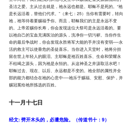
圣洁之爱。主从过去就是，祂永远也都是。耶稣不是死的。“祂
是长远活着，替他们代求。”（来七：25）当你有需要时，转向
祂，祂等待着要赐福予你。而且，耶稣我们的主是永远不变
的。上帝若赐你长寿，你会发现这位大祭司是永远活着的。要
以祂自己的宝血充满医治的源头，洗净你一切污秽。当你作生
命的最后争战时，你会发现永胜将军大能的手并没有变弱──永
活的救主可以使垂危的圣徒喜乐。当你进入天堂时，祂将分担
留在世上年轻人的眼泪。主耶稣是祂百姓喜乐、生命和荣耀永
不枯竭之源头，因为祂是永恒的。从这神圣之井汲取活水吧！
耶稣过去、现在、以后、永远都是不变的。祂全部的属性并全
部的能力都结合在祂的心意中──祂乐于赐福、安慰、保护，并
赐冠冕给祂所拣选的百姓。
十一月十七日
经文: 劈开木头的，必遭危险。（传道书十：9）