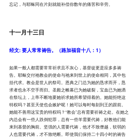
忘记，与耶稣同在片刻就能补偿你数年的痛苦和辛劳。
十一月十三日
经文: 要人常常祷告。（路加福音十八：1）
如果一般人都需要常常祈求且不灰心，基督徒更是应多多祷
告。耶稣交付祂教会的使命与祂来到世上的使命相同，其中包
括代求。教会是世人的祭司。恩典之门总为她的恳求而开，恳
求者也永不空手而归。圣殿之帷幕已为她破裂，宝血已为她洒
在祭坛上，上帝不断地要她祈求她所希望得着的。她能拒绝这
特权吗？甚至天使也会嫉妒呢！她可以每时每刻到王的跟前。
她能不善用这宝贵的特权吗？“教会”总有需要祈祷之处。在她之
内总会有一些人跌倒犯罪，总有一些羊需要代祷，好教他们能
来到基督的胸前。坚强的人需要代祷，他才不致僭越，软弱的
人也需要代祷，才不致绝断。即使我们保持二十四小时的祷告