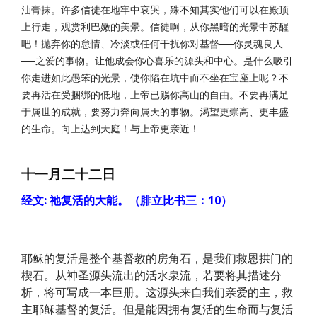
油膏抹。许多信徒在地牢中哀哭，殊不知其实他们可以在殿顶
上行走，观赏利巴嫩的美景。信徒啊，从你黑暗的光景中苏醒
吧！抛弃你的怠情、冷淡或任何干扰你对基督──你灵魂良人
──之爱的事物。让他成会你心喜乐的源头和中心。是什么吸引
你走进如此愚笨的光景，使你陷在坑中而不坐在宝座上呢？不
要再活在受捆绑的低地，上帝已赐你高山的自由。不要再满足
于属世的成就，要努力奔向属天的事物。渴望更崇高、更丰盛
的生命。向上达到天庭！与上帝更亲近！
十一月二十二日
经文: 祂复活的大能。（腓立比书三：10）
耶稣的复活是整个基督教的房角石，是我们救恩拱门的
楔石。从神圣源头流出的活水泉流，若要将其描述分
析，将可写成一本巨册。这源头来自我们亲爱的主，救
主耶稣基督的复活。但是能因拥有复活的生命而与复活