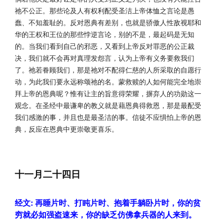
祂不公正。那些论及人有权利配受圣洁上帝体恤之言论是愚
蠢、不知羞耻的。反对恩典有差别，也就是骄傲人性敌视耶和
华的王权和王位的那些悖逆言论，别的不是，最起码是无知
的。当我们看到自己的邪恶，又看到上帝反对罪恶的公正裁
决，我们就不会再对真理发怨言，认为上帝有义务要救我们
了。祂若眷顾我们，那是祂对不配得仁慈的人所采取的自愿行
动，为此我们要永远称颂祂的名。蒙救赎的人如何能完全地崇
拜上帝的恩典呢？惟有让主的旨意得荣耀，摒弃人的功勋这一
观念。在圣经中最谦卑的教义就是藉恩典得救恩，那是最配受
我们感激的事，并且也是最圣洁的事。信徒不应惧怕上帝的恩
典，反应在恩典中更崇敬更喜乐。
十一月二十四日
经文: 再睡片时、打盹片时、抱着手躺卧片时，你的贫
穷就必如强盗速来，你的缺乏仿佛拿兵器的人来到。