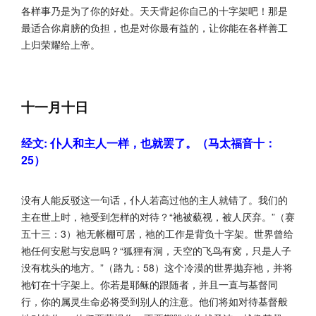
各样事乃是为了你的好处。天天背起你自己的十字架吧！那是
最适合你肩膀的负担，也是对你最有益的，让你能在各样善工
上归荣耀给上帝。
十一月十日
经文: 仆人和主人一样，也就罢了。（马太福音十：
25）
没有人能反驳这一句话，仆人若高过他的主人就错了。我们的
主在世上时，祂受到怎样的对待？“祂被藐视，被人厌弃。”（赛
五十三：3）祂无帐棚可居，祂的工作是背负十字架。世界曾给
祂任何安慰与安息吗？“狐狸有洞，天空的飞鸟有窝，只是人子
没有枕头的地方。”（路九：58）这个冷漠的世界抛弃祂，并将
祂钉在十字架上。你若是耶稣的跟随者，并且一直与基督同
行，你的属灵生命必将受到别人的注意。他们将如对待基督般