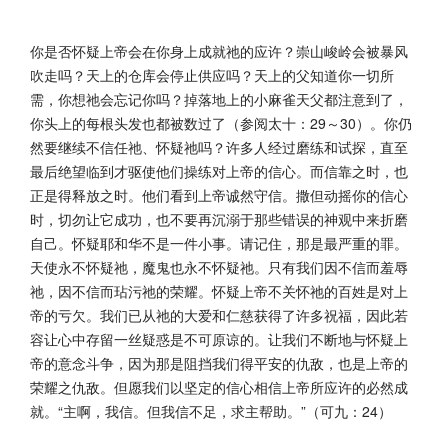
你是否怀疑上帝会在你身上成就祂的应许？崇山峻岭会被暴风
吹走吗？天上的仓库会停止供应吗？天上的父知道你一切所
需，你想祂会忘记你吗？掉落地上的小麻雀天父都注意到了，
你头上的每根头发也都被数过了（参阅太十：29～30）。你仍
然要继续不信任祂、怀疑祂吗？许多人经过磨练和试探，直至
最后绝望临到才驱使他们操练对上帝的信心。而信靠之时，也
正是得释放之时。他们看到上帝诚然守信。撒但动摇你的信心
时，切勿让它成功，也不要再沉溺于那些错误的神观中来折磨
自己。怀疑耶和华不是一件小事。请记住，那是最严重的罪。
天使永不怀疑祂，魔鬼也永不怀疑祂。只有我们因不信而羞辱
祂，因不信而玷污祂的荣耀。怀疑上帝不关怀祂的百姓是对上
帝的亏欠。我们已从祂的大爱和仁慈获得了许多祝福，因此若
容让心中存留一丝疑惑是不可原谅的。让我们不断地与怀疑上
帝的意念斗争，因为那是阻挡我们得平安的仇敌，也是上帝的
荣耀之仇敌。但愿我们以坚定的信心相信上帝所应许的必然成
就。“主啊，我信。但我信不足，求主帮助。”（可九：24）