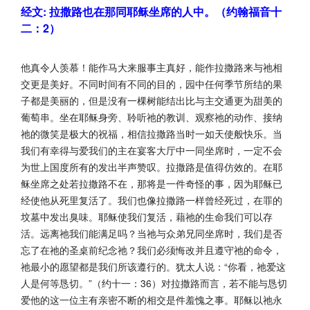
经文: 拉撒路也在那同耶稣坐席的人中。（约翰福音十
二：2）
他真令人羡慕！能作马大来服事主真好，能作拉撒路来与祂相
交更是美好。不同时间有不同的目的，园中任何季节所结的果
子都是美丽的，但是没有一棵树能结出比与主交通更为甜美的
葡萄串。坐在耶稣身旁、聆听祂的教训、观察祂的动作、接纳
祂的微笑是极大的祝福，相信拉撒路当时一如天使般快乐。当
我们有幸得与爱我们的主在宴客大厅中一同坐席时，一定不会
为世上国度所有的发出半声赞叹。拉撒路是值得仿效的。在耶
稣坐席之处若拉撒路不在，那将是一件奇怪的事，因为耶稣已
经使他从死里复活了。我们也像拉撒路一样曾经死过，在罪的
坟墓中发出臭味。耶稣使我们复活，藉祂的生命我们可以存
活。远离祂我们能满足吗？当祂与众弟兄同坐席时，我们是否
忘了在祂的圣桌前纪念祂？我们必须悔改并且遵守祂的命令，
祂最小的愿望都是我们所该遵行的。犹太人说：“你看，祂爱这
人是何等恳切。”（约十一：36）对拉撒路而言，若不能与恳切
爱他的这一位主有亲密不断的相交是件羞愧之事。耶稣以祂永