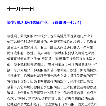
十一月十一日
经文: 祂为我们选择产业。（诗篇四十七：4）
信徒啊，即使你的产业很少，也应当满足于这属地的产业了。
你可以确信那是于你最好的。全智者定规你的境遇，为你选择
最安全和最佳的环境。假设一艘巨大商船必须驶入一条河里，
而河流中有一沙洲。有人问道：“何以船长要驶入河道之深处，
偏离直线航道呢？”他的回答是：“倘若我不将船保持在水深之
处，便不能把船开进港口。”在沙洲附近，可怕的浪快速地一个
接一个扑向船只。神圣的船长若不领你避开沙洲，你可能搁浅
并遭难了。你可能被栽种于阳光稀少之处，是那位爱你的园丁
将你植于该处，因为唯有在那样的情况下，你才能结出果实，
倘若有其它环境比你目前所处的为佳，上帝的爱就会将你移至
该处。上帝将你置于最适合的环境中。你若必须选择，也必定
会求：“主啊，求祢为我选择产业，因为过去按我自己的意愿，
已经被许多忧伤刺透了。”应当满足于你所有的，因为上帝安排