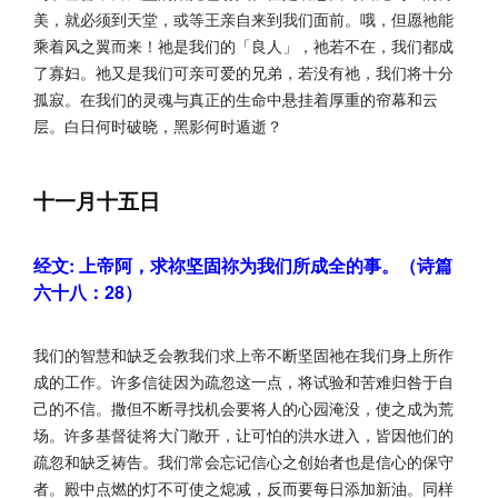
美，就必须到天堂，或等王亲自来到我们面前。哦，但愿祂能
乘着风之翼而来！祂是我们的「良人」，祂若不在，我们都成
了寡妇。祂又是我们可亲可爱的兄弟，若没有祂，我们将十分
孤寂。在我们的灵魂与真正的生命中悬挂着厚重的帘幕和云
层。白日何时破晓，黑影何时遁逝？
十一月十五日
经文: 上帝阿，求祢坚固祢为我们所成全的事。（诗篇
六十八：28）
我们的智慧和缺乏会教我们求上帝不断坚固祂在我们身上所作
成的工作。许多信徒因为疏忽这一点，将试验和苦难归咎于自
己的不信。撒但不断寻找机会要将人的心园淹没，使之成为荒
场。许多基督徒将大门敞开，让可怕的洪水进入，皆因他们的
疏忽和缺乏祷告。我们常会忘记信心之创始者也是信心的保守
者。殿中点燃的灯不可使之熄减，反而要每日添加新油。同样