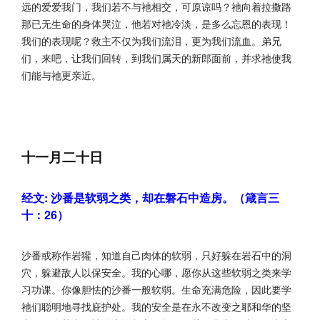
远的爱爱我门，我们若不与祂相交，可原谅吗？祂向着拉撒路
那已无生命的身体哭泣，他若对祂冷淡，是多么忘恩的表现！
我们的表现呢？救主不仅为我们流泪，更为我们流血。弟兄
们，来吧，让我们回转，到我们属天的新郎面前，并求祂使我
们能与祂更亲近。
十一月二十日
经文: 沙番是软弱之类，却在磐石中造房。（箴言三
十：26）
沙番或称作岩獾，知道自己肉体的软弱，只好躲在岩石中的洞
穴，躲避敌人以保安全。我的心哪，愿你从这些软弱之类来学
习功课。你像胆怯的沙番一般软弱。生命充满危险，因此要学
祂们聪明地寻找庇护处。我的安全是在永不改变之耶和华的坚