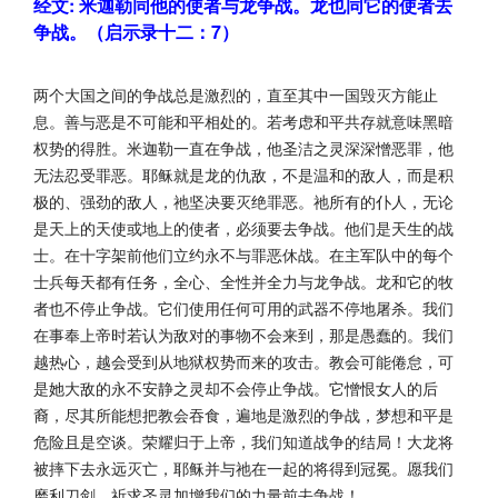
经文: 米迦勒同他的使者与龙争战。龙也同它的使者去
争战。（启示录十二：7）
两个大国之间的争战总是激烈的，直至其中一国毁灭方能止
息。善与恶是不可能和平相处的。若考虑和平共存就意味黑暗
权势的得胜。米迦勒一直在争战，他圣洁之灵深深憎恶罪，他
无法忍受罪恶。耶稣就是龙的仇敌，不是温和的敌人，而是积
极的、强劲的敌人，祂坚决要灭绝罪恶。祂所有的仆人，无论
是天上的天使或地上的使者，必须要去争战。他们是天生的战
士。在十字架前他们立约永不与罪恶休战。在主军队中的每个
士兵每天都有任务，全心、全性并全力与龙争战。龙和它的牧
者也不停止争战。它们使用任何可用的武器不停地屠杀。我们
在事奉上帝时若认为敌对的事物不会来到，那是愚蠢的。我们
越热心，越会受到从地狱权势而来的攻击。教会可能倦怠，可
是她大敌的永不安静之灵却不会停止争战。它憎恨女人的后
裔，尽其所能想把教会吞食，遍地是激烈的争战，梦想和平是
危险且是空谈。荣耀归于上帝，我们知道战争的结局！大龙将
被摔下去永远灭亡，耶稣并与祂在一起的将得到冠冕。愿我们
磨利刀剑，祈求圣灵加增我们的力量前去争战！