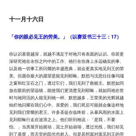
十一月十六日
「你的眼必见王的劳美。」（以赛亚书三十三：17）
你认识基督越深，就越不满足于对祂只有表面的认识。你若更
深研究祂在永恒之约中的工作、祂行在你身上永远确实的事、
以及祂一切事工所闪耀的丰盛恩典，就会更真实地见到王的荣
美。但愿你最大的愿望是能见到耶稣。默想与沈思往往像玛瑙
之窗和红宝石之门，透过它们，我们见到了救赎主。默想如同
放在眼前的望远镜，能使我们更清楚见到耶稣，就如同祂在世
时与祂同活的人能见到祂一样。默想越多，王荣美的光辉就越
灿烂地闪耀在我们心中。亲爱的，我们死后可能就会像这样地
见到我们荣耀的君王。许多圣徒在临终前，从暴风雨的水面上
见到耶稣行走在波浪之上。他们听到祂说：「是我，不要
怕。」当房屋开始摇动，泥土开始崩塌，透过光线，我们却见
到了基督，而天堂的阳光也射入。但是若想面对面见到王的劳