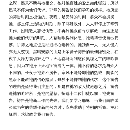
么深，愿意不断与祂相交。祂对祂百姓的爱是如此强烈，所以
愿意不停为他们代求。耶稣的祷告是我们学习的榜样。祂所选
的祷告时刻是极佳的。夜晚，是安静的时刻，群众不会搅扰
祂。那是停止活动的时刻，除了耶稣以外，人人都停止了辛劳
工作。困盹教人忘记仇敌，不再到祂跟前寻求解救，而这正是
祂为他们代求的时刻。人藉睡眠得到休息，祂藉祷告使自己复
苏。祈祷之地点也是经过细心选择的。祂独自一人，无人侵入
亦无人窥视。黑暗安静的山是上帝爱子祷告的最佳隐密处。在
夜半人静万籁俱寂之中，天地都能听到这位奥秘之主的呻吟叹
息，因为在祂身上天地宇宙混为一体。祂不停的恳求是与众人
不同的。长夜于祂并不漫长。寒风不能冷却祂的热诚。阴森的
黑暗不能教祂的信心黯淡，孤独不能抑制祂的代求。这个祷告
的理由是值得我们注意的，那是在祂的敌人被激怒之后。祷告
是祂的避难所，是祂的慰藉。拣选十二位门徒以前，祂先祷
告。祷告是祂新工作的先锋。我们要学习耶稣，当我们面临试
验或为主的荣耀作新的努力时，应先求助于特别的祈祷。主耶
稣啊，求祢教导我们祷告。