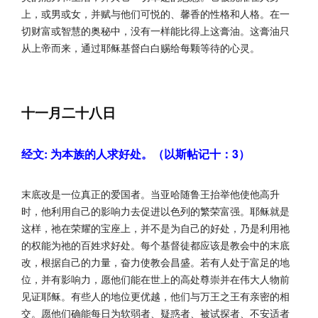
上，或男或女，并赋与他们可悦的、馨香的性格和人格。在一
切财富或智慧的奥秘中，没有一样能比得上这膏油。这膏油只
从上帝而来，通过耶稣基督白白赐给每颗等待的心灵。
十一月二十八日
经文: 为本族的人求好处。（以斯帖记十：3）
末底改是一位真正的爱国者。当亚哈随鲁王抬举他使他高升
时，他利用自己的影响力去促进以色列的繁荣富强。耶稣就是
这样，祂在荣耀的宝座上，并不是为自己的好处，乃是利用祂
的权能为祂的百姓求好处。每个基督徒都应该是教会中的末底
改，根据自己的力量，奋力使教会昌盛。若有人处于富足的地
位，并有影响力，愿他们能在世上的高处尊崇并在伟大人物前
见证耶稣。有些人的地位更优越，他们与万王之王有亲密的相
交。愿他们确能每日为软弱者、疑惑者、被试探者、不安适者