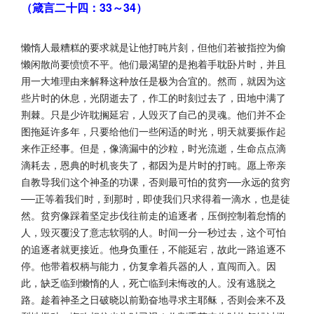
（箴言二十四：33～34）
懒惰人最糟糕的要求就是让他打盹片刻，但他们若被指控为偷
懒闲散尚要愤愤不平。他们最渴望的是抱着手耽卧片时，并且
用一大堆理由来解释这种放任是极为合宜的。然而，就因为这
些片时的休息，光阴逝去了，作工的时刻过去了，田地中满了
荆棘。只是少许耽搁延宕，人毁灭了自己的灵魂。他们并不企
图拖延许多年，只要给他们一些闲适的时光，明天就要振作起
来作正经事。但是，像滴漏中的沙粒，时光流逝，生命点点滴
滴耗去，恩典的时机丧失了，都因为是片时的打盹。愿上帝亲
自教导我们这个神圣的功课，否则最可怕的贫穷──永远的贫穷
──正等着我们时，到那时，即使我们只求得着一滴水，也是徒
然。贫穷像踩着坚定步伐往前走的追逐者，压倒控制着怠惰的
人，毁灭覆没了意志软弱的人。时间一分一秒过去，这个可怕
的追逐者就更接近。他身负重任，不能延宕，故此一路追逐不
停。他带着权柄与能力，仿复拿着兵器的人，直闯而入。因
此，缺乏临到懒惰的人，死亡临到未悔改的人。没有逃脱之
路。趁着神圣之日破晓以前勤奋地寻求主耶稣，否则会来不及