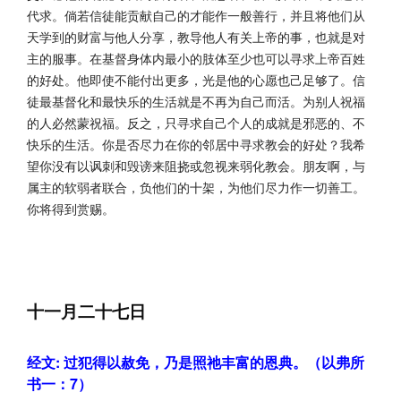
代求。倘若信徒能贡献自己的才能作一般善行，并且将他们从
天学到的财富与他人分享，教导他人有关上帝的事，也就是对
主的服事。在基督身体内最小的肢体至少也可以寻求上帝百姓
的好处。他即使不能付出更多，光是他的心愿也己足够了。信
徒最基督化和最快乐的生活就是不再为自己而活。为别人祝福
的人必然蒙祝福。反之，只寻求自己个人的成就是邪恶的、不
快乐的生活。你是否尽力在你的邻居中寻求教会的好处？我希
望你没有以讽刺和毁谤来阻挠或忽视来弱化教会。朋友啊，与
属主的软弱者联合，负他们的十架，为他们尽力作一切善工。
你将得到赏赐。
十一月二十七日
经文: 过犯得以赦免，乃是照祂丰富的恩典。（以弗所
书一：7）