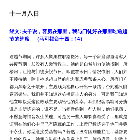
十一月八日
经文: 夫子说，客房在那里，我与门徒好在那里吃逾越
节的筵席。（马可福音十四：14）
逾越节期间，许多人聚集在耶路撒冷。每一个家庭都邀请客人
共度节期，却没有人邀请救主。祂的超自然能力使祂找到一所
楼房，让祂与门徒庆祝节日。即使在今日，情况依旧，人们并
不接待祂，除非祂以超自然的能力和恩典预备人心。所有门户
都为黑暗之子敞开，主必须为祂自己开出一条路，否则祂只能
露宿街头。我们并不知道这栋楼房主人的身分，可是我们知道
他立即接受这位救赎主要赐给他的荣幸。我们很容易就可分辨
谁是主所拣选的，谁不是。当福音临到一些人时，他们抵挡，
不愿意与福音发生关连。可是另一些人却欢喜领受了，那就是
证明在他们心中早已有隐藏的工作，上帝已经拣选了他们并赐
予永生。你愿意接受基督吗？若然，没有困难能拦阻，基督要
作你的客人，祂亲自以能力在你身上作工，使你愿意。能教上