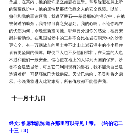
垒里，在其内，祂的应许坚立如磐石巨壁。常常躲避在属上帝
的荣耀保护中，祂的属性是那些信靠之人的安全保障。以前，
撒但和我的罪追逐我，我逃至磐石──基督耶稣的洞穴中，在祂
被刺透的助旁，我寻得可喜之安息处。我的心啊，不论你现在
的忧伤为何，今晚重新投向祂。耶稣要分担你的感受，祂要安
慰并帮助你。在巩固城堡中的王并不会比在岩石洞穴中的沙番
更安全。有一万辆战车的勇士并不比山上岩石洞中的小小居住
者有更坚固的保障。即使巨人也不及他们强壮，在天堂的人也
不过和他们一般安全。信心使在地上的人得到天国的保护。沙
番不会建造城堡，可是它们利用现有的磐石，我不能为自己建
造避难所，可是耶稣已为我供应。天父已供给，圣灵则将之启
示。今晚我将进入此避难所，所有仇敌都不能侵害我。
十一月十九日
经文: 惟愿我能知道在那里可以寻见上帝。（约伯记二
十三：3）