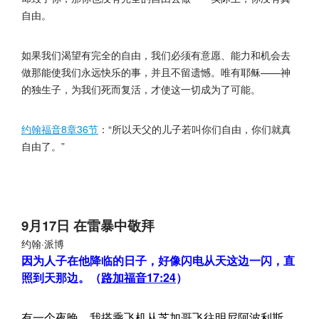
自由。
如果我们渴望有完全的自由，我们必须有意愿、能力和机会去
做那能使我们永远快乐的事，并且不留遗憾。唯有耶稣——神
的独生子，为我们死而复活，才使这一切成为了可能。
约翰福音8章36节
：“所以天父的儿子若叫你们自由，你们就真
自由了。”
9月17日 在雷暴中敬拜
约翰·派博
因为人子在他降临的日子，好像闪电从天这边一闪，直
照到天那边。（
路加福音17:24
）
有一个夜晚，我搭乘飞机从芝加哥飞往明尼阿波利斯