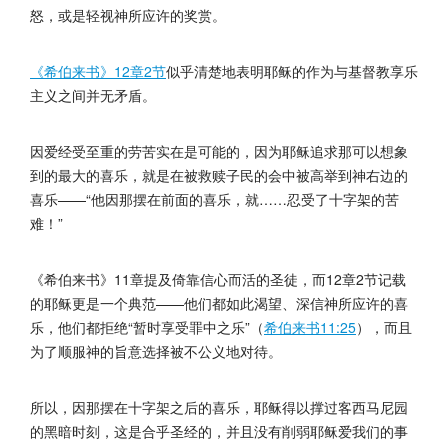
怒，或是轻视神所应许的奖赏。
《希伯来书》12章2节
似乎清楚地表明耶稣的作为与基督教享乐
主义之间并无矛盾。
因爱经受至重的劳苦实在是可能的，因为耶稣追求那可以想象
到的最大的喜乐，就是在被救赎子民的会中被高举到神右边的
喜乐——“他因那摆在前面的喜乐，就……忍受了十字架的苦
难！”
《希伯来书》11章提及倚靠信心而活的圣徒，而12章2节记载
的耶稣更是一个典范——他们都如此渴望、深信神所应许的喜
乐，他们都拒绝“暂时享受罪中之乐”（
希伯来书11:25
），而且
为了顺服神的旨意选择被不公义地对待。
所以，因那摆在十字架之后的喜乐，耶稣得以撑过客西马尼园
的黑暗时刻，这是合乎圣经的，并且没有削弱耶稣爱我们的事