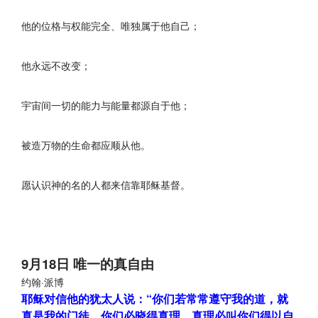
他的位格与权能完全、唯独属于他自己；
他永远不改变；
宇宙间一切的能力与能量都源自于他；
被造万物的生命都应顺从他。
愿认识神的名的人都来信靠耶稣基督。
9月18日 唯一的真自由
约翰·派博
耶稣对信他的犹太人说：“你们若常常遵守我的道，就
真是我的门徒。你们必晓得真理，真理必叫你们得以自