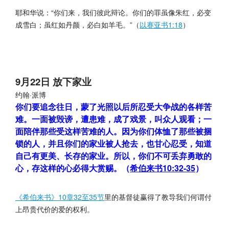
耶和华说：“你们来，我们彼此辩论。你们的罪虽像朱红，必变
成雪白；虽红如丹颜，必白如羊毛。”（
以赛亚书1:18
）
9月22日 放下家业
约翰·派博
你们要追念往日，蒙了光照以后所忍受大争战的各样苦
难。一面被毁谤，遭患难，成了戏景，叫众人观看；一
面陪伴那些受这样苦难的人。因为你们体恤了那些被捆
锁的人，并且你们的家业被人抢去，也甘心忍受，知道
自己有更美、长存的家业。所以，你们不可丢弃勇敢的
心，存这样的心必得大赏赐。（
希伯来书10:32-35
）
《希伯来书》10章32至35节
里的基督徒赢得了教导我们何谓付
上昂贵代价的爱的权利。