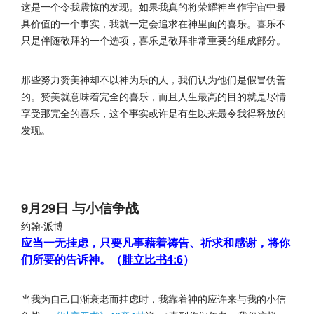
这是一个令我震惊的发现。如果我真的将荣耀神当作宇宙中最
具价值的一个事实，我就一定会追求在神里面的喜乐。喜乐不
只是伴随敬拜的一个选项，喜乐是敬拜非常重要的组成部分。
那些努力赞美神却不以神为乐的人，我们认为他们是假冒伪善
的。赞美就意味着完全的喜乐，而且人生最高的目的就是尽情
享受那完全的喜乐，这个事实或许是有生以来最令我得释放的
发现。
9月29日 与小信争战
约翰·派博
应当一无挂虑，只要凡事藉着祷告、祈求和感谢，将你
们所要的告诉神。（
腓立比书4:6
）
当我为自己日渐衰老而挂虑时，我靠着神的应许来与我的小信