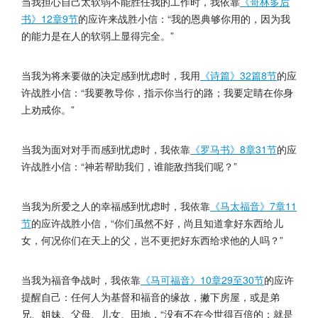
当我担心自己太软弱不能胜任我的工作时，我依靠
《哥林多后
书》12章9节
的应许来战胜小信：“我的恩典够你用的，因为我
的能力是在人的软弱上显得完全。”
当我为将来要做的决定感到忧虑时，我用
《诗篇》32篇8节
的应
许战胜小信：“我要教导你，指示你当行的路；我要定睛在你身
上劝戒你。”
当我为面对对手而感到忧虑时，我依靠
《罗马书》8章31节
的应
许战胜小信：“神若帮助我们，谁能敌挡我们呢？”
当我为所爱之人的幸福感到忧虑时，我依靠
《马太福音》7章11
节
的应许战胜小信，“你们虽然不好，尚且知道拿好东西给儿
女，何况你们在天上的父，岂不更把好东西给求他的人吗？”
当我为福音争战时，我依靠
《马可福音》10章29至30节
的应许
提醒自己：任何人为基督和福音的缘故，撇下房屋，或是弟
兄、姐妹、父母、儿女、田地，“没有不在今世得百倍的；就是