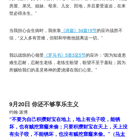
房屋、弟兄、姐妹、母亲、儿女、田地，并且要受逼迫，在来
世必得永生。”
当我担心会生病时，我依靠
《诗篇》34篇19节
的应许战胜不
信，“义人多有苦难，但耶和华救他脱离这一切。”
我以战惊的心领受
《罗马书》5章3至5节
的应许：“因为知道患
难生忍耐，忍耐生老练，老练生盼望，盼望不至于羞耻；因为
所赐给我们的圣灵将神的爱浇灌在我们心里。”
9月20日 你还不够享乐主义
约翰·派博
“不要为自己积攒财宝在地上，地上有虫子咬，能锈
坏，也有贼挖窟窿来偷；只要积攒财宝在天上，天上没
有虫子咬，不能锈坏，也没有贼挖窟窿来偷。”（
马太