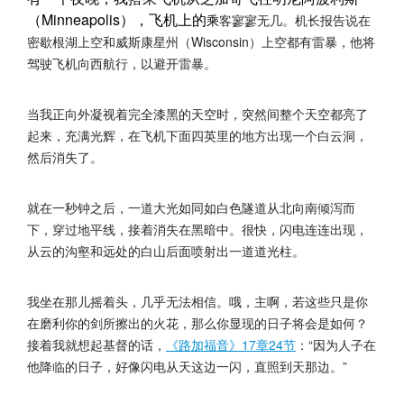
（Minneapolis），飞机上的
乘
客寥寥无几。机长报告说在
密歇根湖上空和威斯康星州（Wisconsin）上空都有雷暴，他将
驾驶飞机向西航行，以避开雷暴。
当我正向外凝视着完全漆黑的天空时，突然间整个天空都亮了
起来，充满光辉，在飞机下面四英里的地方出现一个白云洞，
然后消失了。
就在一秒钟之后，一道大光如同如白色隧道从北向南倾泻而
下，穿过地平线，接着消失在黑暗中。很快，闪电连连出现，
从云的沟壑和远处的白山后面喷射出一道道光柱。
我坐在那儿摇着头，几乎无法相信。哦，主啊，若这些只是你
在磨利你的剑所擦出的火花，那么你显现的日子将会是如何？
接着我就想起基督的话，
《路加福音》17章24节
：“因为人子在
他降临的日子，好像闪电从天这边一闪，直照到天那边。”