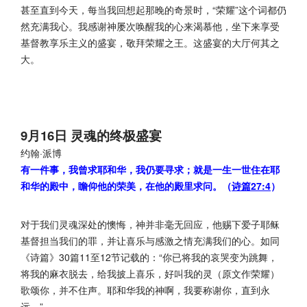
甚至直到今天，每当我回想起那晚的奇景时，“荣耀”这个词都仍
然充满我心。我感谢神屡次唤醒我的心来渴慕他，坐下来享受
基督教享乐主义的盛宴，敬拜荣耀之王。这盛宴的大厅何其之
大。
9月16日 灵魂的终极盛宴
约翰·派博
有一件事，我曾求耶和华，我仍要寻求；就是一生一世住在耶
和华的殿中，瞻仰他的荣美，在他的殿里求问。（
诗篇27:4
）
对于我们灵魂深处的懊悔，神并非毫无回应，他赐下爱子耶稣
基督担当我们的罪，并让喜乐与感激之情充满我们的心。如同
《诗篇》30篇11至12节记载的：“你已将我的哀哭变为跳舞，
将我的麻衣脱去，给我披上喜乐，好叫我的灵（原文作荣耀）
歌颂你，并不住声。耶和华我的神啊，我要称谢你，直到永
远。”