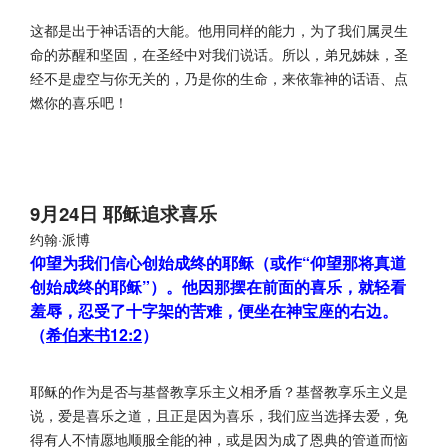
这都是出于神话语的大能。他用同样的能力，为了我们属灵生
命的苏醒和坚固，在圣经中对我们说话。所以，弟兄姊妹，圣
经不是虚空与你无关的，乃是你的生命，来依靠神的话语、点
燃你的喜乐吧！
9月24日 耶稣追求喜乐
约翰·派博
仰望为我们信心创始成终的耶稣（或作“仰望那将真道
创始成终的耶稣”）。他因那摆在前面的喜乐，就轻看
羞辱，忍受了十字架的苦难，便坐在神宝座的右边。
（
希伯来书12:2
）
耶稣的作为是否与基督教享乐主义相矛盾？基督教享乐主义是
说，爱是喜乐之道，且正是因为喜乐，我们应当选择去爱，免
得有人不情愿地顺服全能的神，或是因为成了恩典的管道而恼