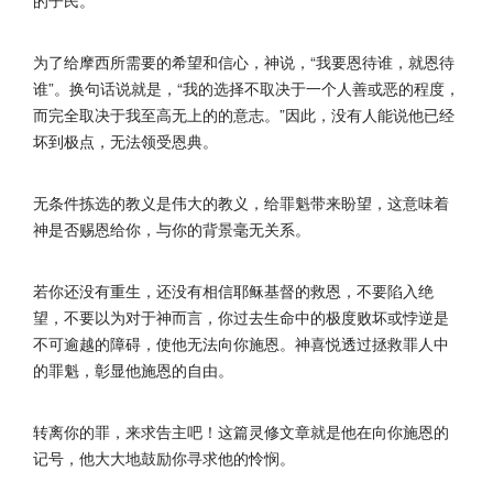
的子民。
为了给摩西所需要的希望和信心，神说，“我要恩待谁，就恩待
谁”。换句话说就是，“我的选择不取决于一个人善或恶的程度，
而完全取决于我至高无上的的意志。”因此，没有人能说他已经
坏到极点，无法领受恩典。
无条件拣选的教义是伟大的教义，给罪魁带来盼望，这意味着
神是否赐恩给你，与你的背景毫无关系。
若你还没有重生，还没有相信耶稣基督的救恩，不要陷入绝
望，不要以为对于神而言，你过去生命中的极度败坏或悖逆是
不可逾越的障碍，使他无法向你施恩。神喜悦透过拯救罪人中
的罪魁，彰显他施恩的自由。
转离你的罪，来求告主吧！这篇灵修文章就是他在向你施恩的
记号，他大大地鼓励你寻求他的怜悯。