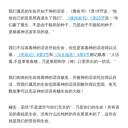
我们属灵的生命开始于神的话语，《雅各书》1章18节说：“他
按自己的旨意用真道生了我们”。
《彼得前书》1章23节
说：“你
们蒙了重生，不是由于能坏的种子，乃是由于不能坏的种子，
是藉着神活泼常存的道。”
我们不仅靠着神的话语开始生命，但也是靠着神的话语得以活
着，
《申命记》8章3节
和
《马太福音》4章4节
都记载着：“人活
着,不是单靠食物，乃是靠耶和华（神）口里所出的一切话。”
我们肉体的生命借着神的话语被造，并被神的话语托住得以存
活，而我们属灵的生命也因着神的话语苏醒并得以坚固。有无
数故事可以见证神的话语有赐生命的大能！
确实，圣经“不是虚空与你们无关的”，乃是你们的生命！所有喜
乐的基础是生命。没有什么比纯粹的存在更基本的了，这存在
就是我们的受造和生命。