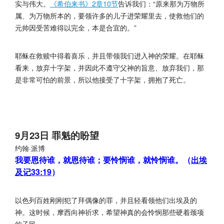
实与伟大。
《希伯来书》2章10节
告诉我们：“原来那为万物所
属、为万物所本的，要领许多的儿子进荣耀里去，使救他们的
元帅因受苦难得以完全，本是合宜的。”
耶稣在救赎中得着喜乐，并且带领我们进入神的荣耀。在耶稣
看来，放弃十字架，并因此不遵守父神的旨意、放弃我们，那
是非常可怕的前景，所以他接受了十字架，拥抱了死亡。
9月23日 罪魁的盼望
约翰·派博
我要恩待谁，就恩待谁；要怜悯谁，就怜悯谁。（
出埃
及记33:19
）
以色列百姓刚刚犯了拜偶像的罪，并且轻看领他们出埃及的
神。这时候，摩西向神祈求，希望神真的会怜悯那些硬着颈项