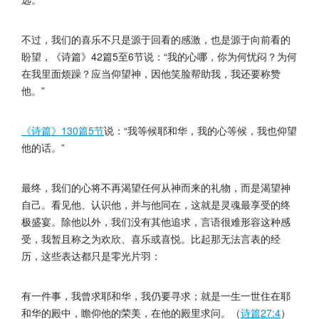
不过，我们的喜乐不只是源于回看的感激，也是源于向前看的
盼望，《诗篇》42篇5至6节说：“我的心哪，你为何忧闷？为何
在我里面烦躁？应当仰望神，因他笑脸帮助我，我还要称赞
他。”
《诗篇》130篇5节
说：“我等候耶和华，我的心等候，我也仰望
他的话。”
最终，我们的心将不再渴望任何从神而来的礼物，而是渴望神
自己。看见他、认识他，并与他同在，这就是灵魂最享受的终
极盛宴。除他以外，我们没有其他追求，言语很难形容这种感
受，我暂且称之为欢欣、喜乐或喜悦。比起那无法言表的经
历，这些表达都只是零光片羽：
有一件事，我曾求耶和华，我仍要寻求；就是一生一世住在耶
和华的殿中，瞻仰他的荣美，在他的殿里求问。（
诗篇27:4
）