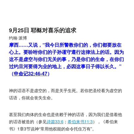
9月25日 耶稣对喜乐的追求
约翰·派博
摩西……又说，“我今日所警教你们的，你们都要放在
心上。要吩咐你们的子孙谨守遵行这律法上的话。因为
这不是虚空与你们无关的事，乃是你们的生命，在你们
过约旦河要得为业的地上，必因这事日子得以长久。”
（
申命记32:46-47
）
神的话语不是虚空的，而是关乎生死。若你把圣经看为虚空的
话语，你就会丧失生命。
甚至我们肉体的生命也是依赖于神的话语，因为我们是借着他
的话语被造的（参见
诗篇33:6
；
希伯来书11:3
），《希伯来
书》1章3节说神“常用他权能的命令托住万有”。