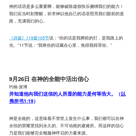
神的话语是多么重要啊，能够破除虚假快乐捆绑我们的能力！
我们应当时刻警醒，祈求神以他自己的话语照亮我们眼前的道
路，充满我们的心。
《诗篇》119篇105节
说：“你的话是我脚前的灯，是我路上的
光。”11节说：“我将你的话藏在心里，免得我得罪你。”
9月26日 在神的全能中活出信心
约翰·派博
并知道他向我们这信的人所显的能力是何等浩大。（
以
弗所书1:19
）
神是全能的，这意味着不管世上发生什么事，我们都可以在神
永恒的荣耀里找到永久的、不可动摇的避难所。而这样的信心
乃是我们能够完全顺服神呼召的力量来源。