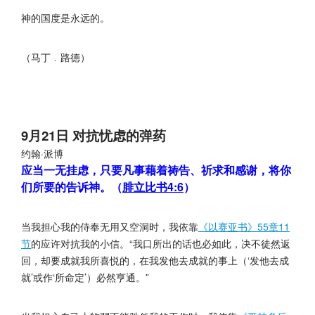
神的国度是永远的。
（马丁﹒路德）
9月21日 对抗忧虑的弹药
约翰·派博
应当一无挂虑，只要凡事藉着祷告、祈求和感谢，将你
们所要的告诉神。（
腓立比书4:6
）
当我担心我的侍奉无用又空洞时，我依靠
《以赛亚书》55章11
节
的应许对抗我的小信。“我口所出的话也必如此，决不徒然返
回，却要成就我所喜悦的，在我发他去成就的事上（‘发他去成
就’或作‘所命定’）必然亨通。”