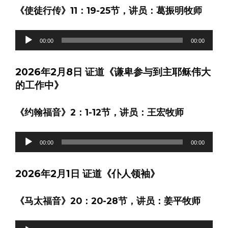
《使徒行传》11：19-25节，讲员：葛振明牧师
音
00:00
00:00
频
播
2026年2月8日 证道《谦卑参与到主耶稣伟大
放
的工作中》
器
《约翰福音》2：1-12节，讲员：王宏牧师
音
00:00
00:00
频
播
2026年2月1日 证道《仆人领袖》
放
器
《马太福音》20：20-28节，讲员：姜平牧师
音