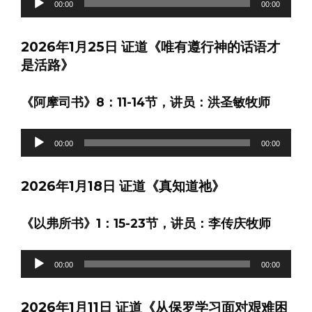
00:00
00:00
频
播
2026年1月25日 证道《唯有遵行神的话语才
放
是活路》
器
《阿摩司书》8：11-14节，讲员：洪圣敏牧师
音
00:00
00:00
频
播
2026年1月18日 证道《真知道祂》
放
器
《以弗所书》1：15-23节，讲员：李传庆牧师
音
00:00
00:00
频
播
2026年1月11日 证道《从保罗学习面对艰难困
放