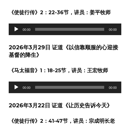
器
《使徒行传》2：22-36节，讲员：姜平牧师
音
00:00
00:00
频
播
2026年3月29日 证道《以信靠顺服的心迎接
放
基督的降生》
器
《马太福音》1：18-25节，讲员：王宏牧师
音
00:00
00:00
频
播
2026年3月22日 证道《让历史告诉今天》
放
器
《使徒行传》2：41-47节，讲员：宗成明长老