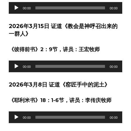
音
00:00
00:00
频
播
2026年3月15日 证道《教会是神呼召出来的
放
一群人》
器
《彼得前书》2：9节，讲员：王宏牧师
音
00:00
00:00
频
播
2026年3月8日 证道《窑匠手中的泥土》
放
器
《耶利米书》18：1-6节，讲员：李传庆牧师
音
00:00
00:00
频
播