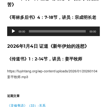
苦》
器
《哥林多后书》4：7-18节，讲员：宗成明长老
音
00:00
00:00
频
播
2026年1月4日 证道《新年伊始的连想》
放
器
《传道书》1：2-14节，讲员：姜平牧师
https://fuyintang.org/wp-content/uploads/2026/01/20260104
姜平牧师.mp3
近期文章
《灵修隽语》（33）-关系