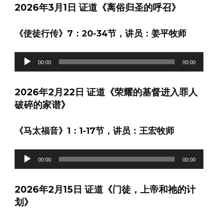
2026年3月1日 证道《离俗归圣的呼召》
放
器
《使徒行传》7：20-34节，讲员：姜平牧师
音
00:00
00:00
频
播
2026年2月22日 证道《荣耀的基督进入罪人
放
破碎的家谱》
器
《马太福音》1：1-17节，讲员：王宏牧师
音
00:00
00:00
频
播
2026年2月15日 证道《门徒，上帝和祂的计
放
划》
器