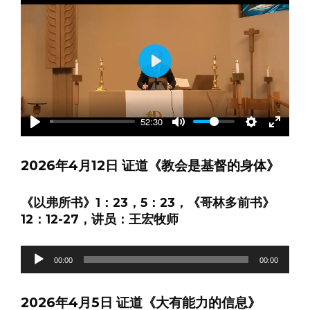
Play
52:30
Play
Mute
Settings
Enter
fullscre
2026年4月12日 证道《教会是基督的身体》
《以弗所书》1：23，5：23，《哥林多前书》
12：12-27，讲员：王宏牧师
音
00:00
00:00
频
播
2026年4月5日 证道《大有能力的信息》
放