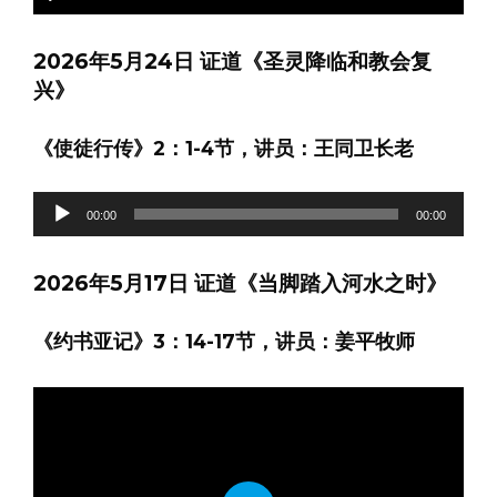
Play
Mute
Settings
Enter
fullscre
2026年5月24日 证道《圣灵降临和教会复
兴》
《使徒行传》2：1-4节，讲员：王同卫长老
音
00:00
00:00
频
播
2026年5月17日 证道《当脚踏入河水之时》
放
器
《约书亚记》3：14-17节，讲员：姜平牧师