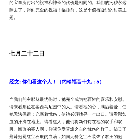
的宝血所付出的祝福和神圣的代价是相同的。我们的污秽永远
除去了，得到完全的祝福！临睡前，这是个值得凝思的甜美主
题。
七月二十二日
经文: 你们看这个人！（约翰福音十九：5）
当我们的主耶稣最忧伤时，祂完全成为祂百姓的喜乐和安慰。
请来看那位在客西马尼园中的人。请看祂的心，满溢着爱，使
祂无法保留；充塞着忧伤，使祂必须找寻一个出口。请看那如
血的汗滴在地上。请看这人，他们将新钉钉在祂的双手和双
脚。悔改的罪人啊，仰视你受苦难之主的忧伤的样子。沾染了
荆棘冠冕红宝石般的血滴，如同无价之宝石装饰了君王的冠