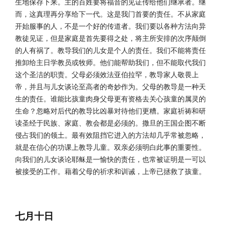
生地保存下来。主的百姓要将福音的见证传给他们继承者。继
而，这真理再分享给下一代。这是我门首要的责任。不从家庭
开始服事的人，不是一个好的传道者。我们要以各种方法向异
教徒见证，但是家庭是首先要得之处，将主所安排的次序颠倒
的人有祸了。教导我们的儿女是个人的责任。我们不能将责任
推卸给主日学教员或牧师。他们能帮助我们，但不能取代我们
这个圣洁的职责。父母必须效法亚伯拉罕，教导家人敬畏上
帝，并且与儿女谈论至高者的奇妙作为。父母的教导是一种天
生的责任。谁能比孩童肉身父母更有资格去关心孩童的属灵的
生命？忽略对后代的教导比凶暴对待他们更糟。家庭祈祷和研
读圣经于民族、家庭、教会都是必须的。撒旦的王国企图不断
侵占我们的领土。最有效阻挡它进入的方法却几乎常被忽略，
就是在信心的功课上教导儿童。双亲必须明白此事的重要性。
向我们的儿女谈论耶稣是一愉快的责任，也常被证明是一可以
被接受的工作。藉着父母的祈求和训诫，上帝已拯救了孩童。
七月十日