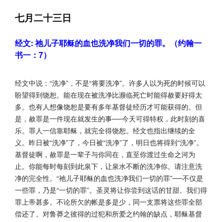
七月二十三日
经文: 祂儿子耶稣的血也洗净我们一切的罪。（约翰一
书一：7）
经文中说：“洗净”，不是“将要洗净”。许多人以为死的时候可以
盼望得到饶恕。能在现在被洗净比濒临死亡时能得赦要好得太
多。也有人想像饶恕是要有多年基督徒经历才可能获得的。但
是，赦罪是一件现在就发生的事──今天可得特权，此时刻的喜
乐。罪人一信靠耶稣，就完全得饶恕。经文也指出继续的全
义。昨日被“洗净”了，今日被“洗净”了，明日也将得到“洗净”。
基督徒啊，赦罪是一辈子与你同在，直至你渡过生命之河为
止。你能每时每刻到此泉下，让泉水不断的洗净你。请注意洗
净的完全性。“祂儿子耶稣的血也洗净我们一切的罪”──不仅是
一些罪，乃是“一切的罪”。圣灵将让你尝到这话的甘甜。我们得
罪上帝甚多。不论所欠的帐是多是少，同一支票将这些罪全部
偿还了。对鲁莽之彼得的过犯和所爱之约翰的缺点，耶稣基督