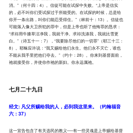
消。”（何十四：4）。信徒可能在试探中失败。“上帝是信实
的，必不叫你们受试探过于所能受的。在试探的时候，总是给
你开一条出路，叫你们能忍受得住。”（林前十：13）。信徒也
可能落入像大卫所犯的罪中，但是上帝也听了他悔罪的恳求：
“求祢用牛膝草洁净我，我就干净。求祢洗涤我，我就比雪更
白。”（诗五十一：7），“我要除尽他们的一切罪”（耶三十三：
8）。耶稣应许说：“我又赐给他们永生。他们永不灭亡，谁也
不能从我手里把他们夺去。”（约十：28）。你来到基督面前，
祂就接受你，并使你作祂的新妇。你永远属祂。
七月二十九日
经文: 凡父所赐给我的人，必到我这里来。（约翰福音
六：37）
这一宣告包含了有关选民的教义──有一些灵魂是上帝赐给基督