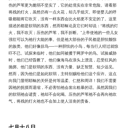
伤的芦苇更为脆弱不坚实了，它的处境实在非常危险。请看那
将残的灯火，虽然仍有一点火花，却几乎熄灭。即使婴儿的呼
吸都能将它吹灭，没有一样东西会比火焰更不安定的了。这里
描述的都是软弱的东西，然而耶稣论及它们时却说：“将残的灯
火，我不吹灭；压伤的芦苇，我不折断。”上帝使祂的一些儿女
强壮可以为祂行大能的事。但是祂大部份的子民都是胆怯颤惊
的族类。他们好像掠鸟──一种胆怯的小鸟，每当行人经过就惊
吓不已。试探来临时，他们如同被攫于网罗中的鸟。试验威胁
时，他们已经昏厥了。他们像海鸟在浪头上漂流，忍受狂风的
抛掷。他门是软弱的东西、没有力量、缺乏智慧、短少远见。
然而，因为他们是如此软弱，主特别赐给他们这个应许。这点
向我门显明耶稣的关怀是何等温柔、仁慈和周详！我们不需要
因祂的抚摸而退缩，不必害怕祂会发出粗暴的话。虽然因我们
的软弱祂会谴责，祂却不会叱喝。压伤的芦苇祂不会再向祂吹
气，将残的灯火祂也不会加上使人沮丧的责备。
七月十八日