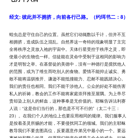
经文: 彼此并不拥挤，向前各行己路。（约珥书二：8）
蝗虫总是守住自己的位置。虽然它们动辄数以千计，但并不互
相拥挤，造成队伍之混乱。自然界这一奇特的现象明显了主完
全将秩序之灵放入祂的宇宙中。天体行星受控于秩序之灵，即
使最小的生物也一样。信徒能在灵命中受制于这相同的影响力
才是明智之举。在基督徒的美德中，没有一种德行是搅扰他人
的范围，或为了维生而吃别人的食物。爱情不能抑止诚实、勇
敢不能将温驯推开、谦逊不能抵撞能力、忍耐不能践踏决心。
我们的责任也相同。我们不能干涉他人。公众的好处不能伤害
私人的祈祷，教会的工作不能将家庭崇拜推至屋隅。为上帝尽
责却染上别人的鲜血，这种事奉是无价值的。耶稣告诉法利赛
人说：“这是你们当行的，那也是不可不行的”（太二十三：
23）。在我们个人的地位上也要应用相同的规律。我们服事人
是按着圣灵所赐的才能，不要侵扰同工的领堿。我们的主耶稣
教导我们不要贪图高位，反要愿意作弟兄中最小的一个。要远
离嫉妒和野心的灵。但愿我们能亲自感受主命令的威力，行祂