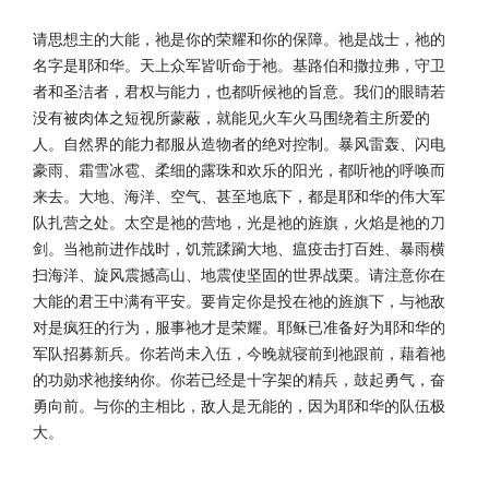
请思想主的大能，祂是你的荣耀和你的保障。祂是战士，祂的
名字是耶和华。天上众军皆听命于祂。基路伯和撒拉弗，守卫
者和圣洁者，君权与能力，也都听候祂的旨意。我们的眼睛若
没有被肉体之短视所蒙蔽，就能见火车火马围绕着主所爱的
人。自然界的能力都服从造物者的绝对控制。暴风雷轰、闪电
豪雨、霜雪冰雹、柔细的露珠和欢乐的阳光，都听祂的呼唤而
来去。大地、海洋、空气、甚至地底下，都是耶和华的伟大军
队扎营之处。太空是祂的营地，光是祂的旌旗，火焰是祂的刀
剑。当祂前进作战时，饥荒蹂躏大地、瘟疫击打百姓、暴雨横
扫海洋、旋风震撼高山、地震使坚固的世界战栗。请注意你在
大能的君王中满有平安。要肯定你是投在祂的旌旗下，与祂敌
对是疯狂的行为，服事祂才是荣耀。耶稣已准备好为耶和华的
军队招募新兵。你若尚未入伍，今晚就寝前到祂跟前，藉着祂
的功勋求祂接纳你。你若已经是十字架的精兵，鼓起勇气，奋
勇向前。与你的主相比，敌人是无能的，因为耶和华的队伍极
大。