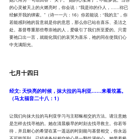
的心灵被天上的火燃亮时，你会说：“我是祢的仆人，……祢已
经解开我的绑索。”（诗一一六：16）你若能说：“我的主”，你
若能感到祂的旨意就是你的意思，那么你已站在喜乐、圣洁之
处。基督尊重那些尊崇祂的人，爱吸引了我们所至爱的。只需
要祂口出一言，就能化我们的哀哭为喜乐，祂的同在使我们心
中充满阳光。
七月十四日
经文: 天快亮的时候，抹大拉的马利亚……来看坟墓。
（马太福音二十八：1）
让我们向抹大拉的马利亚学习与主耶稣相交的方法。请注意她
是怎样去找寻祂的。她在清晨极早的时刻去找寻救主。你若等
待，并且耐心的希望在某一遥远的时刻能与基督相交，你永远
不可能等到。已经准备好相交的心是一颗饥渴的心。她带着极