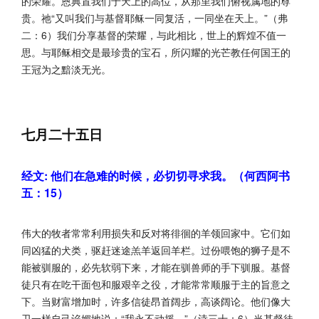
的荣耀。恩典置我们于天上的高位，从那里我们俯视属地的尊
贵。祂“又叫我们与基督耶稣一同复活，一同坐在天上。”（弗
二：6）我们分享基督的荣耀，与此相比，世上的辉煌不值一
思。与耶稣相交是最珍贵的宝石，所闪耀的光芒教任何国王的
王冠为之黯淡无光。
七月二十五日
经文: 他们在急难的时候，必切切寻求我。（何西阿书
五：15）
伟大的牧者常常利用损失和反对将徘徊的羊领回家中。它们如
同凶猛的犬类，驱赶迷途羔羊返回羊栏。过份喂饱的狮子是不
能被驯服的，必先软弱下来，才能在驯兽师的手下驯服。基督
徒只有在吃干面包和服艰辛之役，才能常常顺服于主的旨意之
下。当财富增加时，许多信徒昂首阔步，高谈阔论。他们像大
卫一样自己谄媚地说：“我永不动摇。”（诗三十：6）当基督徒