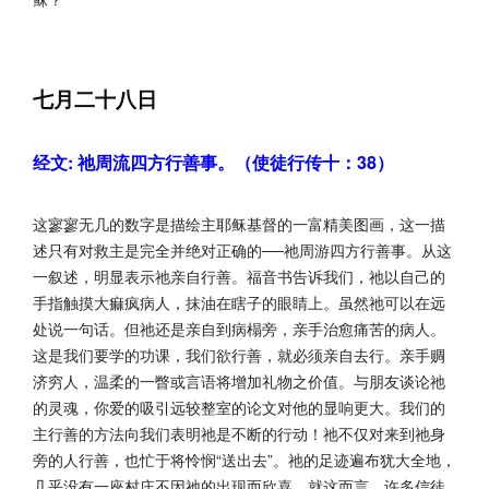
七月二十八日
经文: 祂周流四方行善事。（使徒行传十：38）
这寥寥无几的数字是描绘主耶稣基督的一富精美图画，这一描
述只有对救主是完全并绝对正确的──祂周游四方行善事。从这
一叙述，明显表示祂亲自行善。福音书告诉我们，祂以自己的
手指触摸大痲疯病人，抹油在瞎子的眼睛上。虽然祂可以在远
处说一句话。但祂还是亲自到病榻旁，亲手治愈痛苦的病人。
这是我们要学的功课，我们欲行善，就必须亲自去行。亲手赒
济穷人，温柔的一瞥或言语将增加礼物之价值。与朋友谈论祂
的灵魂，你爱的吸引远较整室的论文对他的显响更大。我们的
主行善的方法向我们表明祂是不断的行动！祂不仅对来到祂身
旁的人行善，也忙于将怜悯“送出去”。祂的足迹遍布犹大全地，
几乎没有一座村庄不因祂的出现而欣喜。就这而言，许多信徒