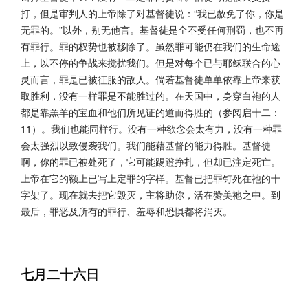
打，但是审判人的上帝除了对基督徒说：“我已赦免了你，你是
无罪的。”以外，别无他言。基督徒是全不受任何刑罚，也不再
有罪行。罪的权势也被移除了。虽然罪可能仍在我们的生命途
上，以不停的争战来搅扰我们。但是对每个已与耶稣联合的心
灵而言，罪是已被征服的敌人。倘若基督徒单单依靠上帝来获
取胜利，没有一样罪是不能胜过的。在天国中，身穿白袍的人
都是靠羔羊的宝血和他们所见证的道而得胜的（参阅启十二：
11）。我们也能同样行。没有一种欲念会太有力，没有一种罪
会太强烈以致侵袭我们。我们能藉基督的能力得胜。基督徒
啊，你的罪已被处死了，它可能踢蹬挣扎，但却已注定死亡。
上帝在它的额上已写上定罪的字样。基督已把罪钉死在祂的十
字架了。现在就去把它毁灭，主将助你，活在赞美祂之中。到
最后，罪恶及所有的罪行、羞辱和恐惧都将消灭。
七月二十六日