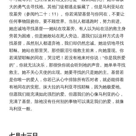
大的勇气去寻找祂。其他门徒都逃走躲藏了，但是马利亚站在
坟墓旁（参阅约二十：11）。你若渴望基督与你同在，不要让
任何事物阻挠你。要不顾世界。当别人都逃跑时，努力前进。
她忠诚地寻找基督──她站在坟墓旁。有人以为站在活的救主身
旁甚为困难，但是她敢站在死人旁边。愿我们以这样方式去寻
找基督，虽然别人都遗弃祂，我们却仍然忠诚。她迫切地寻找
耶稣。她站在那里哭。那些眼泪引领救主前来，向她显现。你
若渴望耶稣的同在，哭泣吧！若没有祂来对你说：“你是我所爱
的”，你就无法决乐，那很快你就会听到祂的声音。她单单寻找
救主。她不关心天使的出现。她要寻找的只是她的主。基督若
是你唯一的爱人，你若已从心中排除所有匹对者，就必能得着
有祂同在的安慰。抹大拉的马利亚寻找耶稣，因为她极爱祂。
但愿我们能充满如此强烈的爱。但愿我们的心像马利亚的心，
充满了基督。除祂没有任何别的事物可以满足我们的爱，就像
马利亚一般。
七月十三日