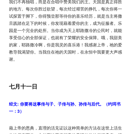
我们不再独唱，而是在合唱中赞美我们的王。天国是真正得胜
的地方。每次你胜过欲望，每次经过艰苦的挣扎，每次你将一
试探置于脚下，你得预尝那等待你的喜乐经历，就是当主将撒
旦践踏在足下的时候，你发现藉着爱你的主，成为征服者。乐
园是一个完全的处所。当你成为天上耶路撒冷的公民时，就能
享受信心的全部保证，也就有了荣耀的安全保障。哦，我甜美
的家，耶路撒冷啊，你是我灵的喜乐港！我感谢上帝，祂的爱
教导我渴望你。当我住在祂的天国时，在永恒中我要更大声感
谢。
七月十一日
经文: 你要将这事传与子、子传与孙、孙传与后代。（约珥书
一：3）
藉上帝的恩典，直理的活见证以这种简单的方法在这世上活生