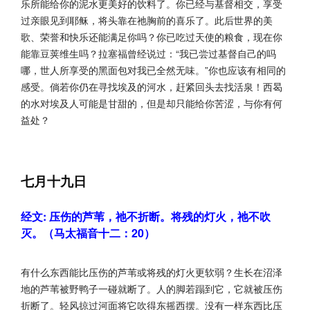
乐所能给你的泥水更美好的饮料了。你已经与基督相交，享受
过亲眼见到耶稣，将头靠在祂胸前的喜乐了。此后世界的美
歌、荣誉和快乐还能满足你吗？你已吃过天使的粮食，现在你
能靠豆荚维生吗？拉塞福曾经说过：“我已尝过基督自己的吗
哪，世人所享受的黑面包对我已全然无味。”你也应该有相同的
感受。倘若你仍在寻找埃及的河水，赶紧回头去找活泉！西曷
的水对埃及人可能是甘甜的，但是却只能给你苦涩，与你有何
益处？
七月十九日
经文: 压伤的芦苇，祂不折断。将残的灯火，祂不吹
灭。（马太福音十二：20）
有什么东西能比压伤的芦苇或将残的灯火更软弱？生长在沼泽
地的芦苇被野鸭子一碰就断了。人的脚若蹋到它，它就被压伤
折断了。轻风掠过河面将它吹得东摇西摆。没有一样东西比压