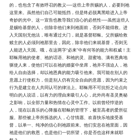
的，也包含了有效呼召的教义──这些上帝所赐的人，必要到祂
这里来。虽然他们自己可能抵挡，但是终必脱离黑暗进入上帝
奇妙的光中。这一宣告也教导我们信心的必然性──虽然这些人
是赐给基督的人，但除非他们来到祂面前，否则不能得救。进
入天国别无他法，唯有通过大门，就是基督耶稣。父所赐给救
赎主的人必须到祂那里去，因此，除非他们来就基督，否则无
人能进入天国。哦，在这两字“必来”中有何等的能力和权威！主
耶稣用祂的使者、祂的话语、和祂的灵、甜蜜地、满有恩典地
驱使人来，使他们可以在祂的婚宴中坐席，祂并不强迫人，祂
给人自由选择，却以祂恩典的能力吸引他来。我可能在别人的
意愿上行使权力，但是别人仍有完全自由的意愿，因为约束之
行为是建立在人共同认可的律法上。耶稣用不可抗拒之论点向
明白的人说话，以有力的理由来吸引人心，此外尚有圣灵奥秘
之影响，以全部力量和热情在心灵中工作。以前曾经悖逆的
人，现在以喜乐的心降服在耶稣的管理下，被至高者的爱所征
服。那些被上帝所拣选的人，心甘情愿、欢喜快乐地接受基
督，以单一、纯净的信心到祂跟前来。他们安息在祂里面，因
祂是他们的救恩，也是他们一切所望，你是否也这样来就耶
稣？