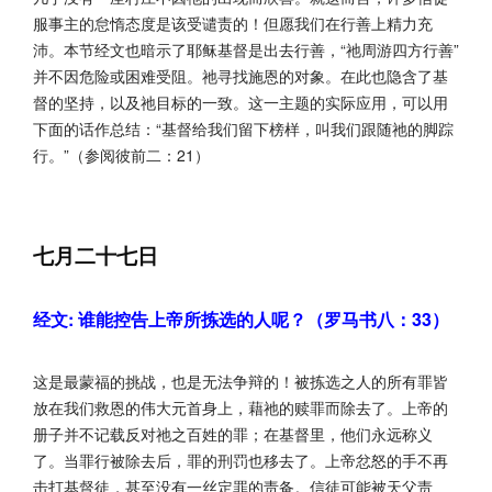
服事主的怠惰态度是该受谴责的！但愿我们在行善上精力充
沛。本节经文也暗示了耶稣基督是出去行善，“祂周游四方行善”
并不因危险或困难受阻。祂寻找施恩的对象。在此也隐含了基
督的坚持，以及祂目标的一致。这一主题的实际应用，可以用
下面的话作总结：“基督给我们留下榜样，叫我们跟随祂的脚踪
行。”（参阅彼前二：21）
七月二十七日
经文: 谁能控告上帝所拣选的人呢？（罗马书八：33）
这是最蒙福的挑战，也是无法争辩的！被拣选之人的所有罪皆
放在我们救恩的伟大元首身上，藉祂的赎罪而除去了。上帝的
册子并不记载反对祂之百姓的罪；在基督里，他们永远称义
了。当罪行被除去后，罪的刑罚也移去了。上帝忿怒的手不再
击打基督徒，甚至没有一丝定罪的责备。信徒可能被天父责