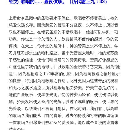
经文: 歌唱的……昼夜供职。（历代志上九：33）
上帝命令圣殿中的圣歌要永不停止。歌唱者不停赞美主，祂的
慈爱永远长存。因为慈爱的管理不分昼夜，永不停止，所以音
乐也不能停止。在锡安圣殿的不断歌唱中，信徒可以学到一项
功课。你也是一个欠债的人，故要留意不使你的感恩、你的爱
停顿。在天上，你永远的居所中，神的赞美是永不停止的。学
习并练习那永远的哈利路亚。当阳光普照大地时，祂的光苏醒
了感恩的信徒，使他们唱出晨间的赞美诗歌。赞美好像感恩的
斗蓬包里了我们的地球，并以歌唱的金腰带将它束紧。因为“祂
是”，因为祂创造之工和丰富的供应，因为祂向被造之物所显示
的良善，特别因为祂救赎之行动，此外更因为这些奇妙的祝福
如无尽之溪水涌流，所以祂永远配受赞美。赞美主总是好的，
能使白昼欢乐，使星夜光明。使劳苦变为轻省，使忧伤得以化
解。赞美发出使人圣洁的光辉，胜过了属世的欢乐，使世界的
光黯淡，以致我们不再盲目附从。在此时刻，我们有可以高唱
的歌吗？我们能从目前的喜乐、过去的得赎和将来的盼望编织
一首歌吗？但愿我们被耶稣的爱激励，能以成圣喜悦的诗篇来
结束今日。