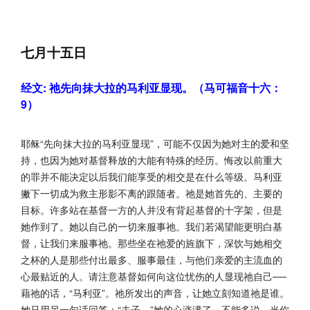
七月十五日
经文: 祂先向抹大拉的马利亚显现。（马可福音十六：
9）
耶稣“先向抹大拉的马利亚显现”，可能不仅因为她对主的爱和坚
持，也因为她对基督释放的大能有特殊的经历。悔改以前重大
的罪并不能决定以后我们能享受的相交是在什么等级。马利亚
撇下一切成为救主形影不离的跟随者。祂是她首先的、主要的
目标。许多站在基督一方的人并没有背起基督的十字架，但是
她作到了。她以自己的一切来服事祂。我们若渴望能更明白基
督，让我们来服事祂。那些坐在祂爱的旌旗下，深饮与她相交
之杯的人是那些付出最多、服事最佳，与他们亲爱的主流血的
心最贴近的人。请注意基督如何向这位忧伤的人显现祂自己──
藉祂的话，“马利亚”。祂所发出的声音，让她立刻知道祂是谁。
她只用另一句话回答：“夫子。”她的心涨满了，不能多说。当你