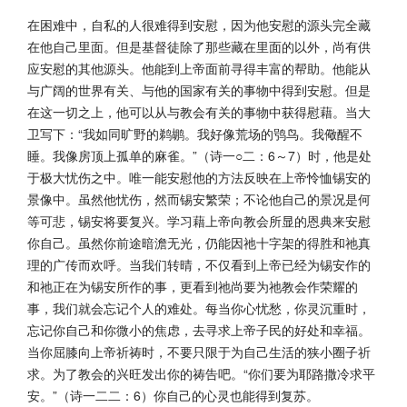
在困难中，自私的人很难得到安慰，因为他安慰的源头完全藏
在他自己里面。但是基督徒除了那些藏在里面的以外，尚有供
应安慰的其他源头。他能到上帝面前寻得丰富的帮助。他能从
与广阔的世界有关、与他的国家有关的事物中得到安慰。但是
在这一切之上，他可以从与教会有关的事物中获得慰藉。当大
卫写下：“我如同旷野的鹈鹕。我好像荒场的鸮鸟。我儆醒不
睡。我像房顶上孤单的麻雀。”（诗一○二：6～7）时，他是处
于极大忧伤之中。唯一能安慰他的方法反映在上帝怜恤锡安的
景像中。虽然他忧伤，然而锡安繁荣；不论他自己的景况是何
等可悲，锡安将要复兴。学习藉上帝向教会所显的恩典来安慰
你自己。虽然你前途暗澹无光，仍能因祂十字架的得胜和祂真
理的广传而欢呼。当我们转晴，不仅看到上帝已经为锡安作的
和祂正在为锡安所作的事，更看到祂尚要为祂教会作荣耀的
事，我们就会忘记个人的难处。每当你心忧愁，你灵沉重时，
忘记你自己和你微小的焦虑，去寻求上帝子民的好处和幸福。
当你屈膝向上帝祈祷时，不要只限于为自己生活的狭小圈子祈
求。为了教会的兴旺发出你的祷告吧。“你们要为耶路撒冷求平
安。”（诗一二二：6）你自己的心灵也能得到复苏。