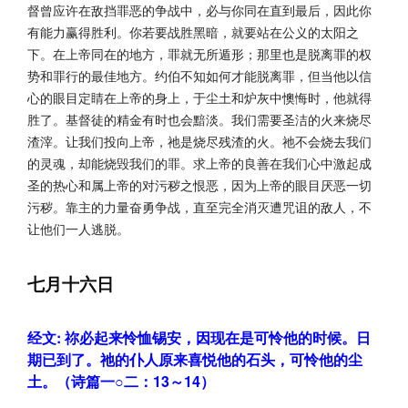
督曾应许在敌挡罪恶的争战中，必与你同在直到最后，因此你
有能力赢得胜利。你若要战胜黑暗，就要站在公义的太阳之
下。在上帝同在的地方，罪就无所遁形；那里也是脱离罪的权
势和罪行的最佳地方。约伯不知如何才能脱离罪，但当他以信
心的眼目定睛在上帝的身上，于尘土和炉灰中懊悔时，他就得
胜了。基督徒的精金有时也会黯淡。我们需要圣洁的火来烧尽
渣滓。让我们投向上帝，祂是烧尽残渣的火。祂不会烧去我们
的灵魂，却能烧毁我们的罪。求上帝的良善在我们心中激起成
圣的热心和属上帝的对污秽之恨恶，因为上帝的眼目厌恶一切
污秽。靠主的力量奋勇争战，直至完全消灭遭咒诅的敌人，不
让他们一人逃脱。
七月十六日
经文: 祢必起来怜恤锡安，因现在是可怜他的时候。日
期已到了。祂的仆人原来喜悦他的石头，可怜他的尘
土。（诗篇一○二：13～14）