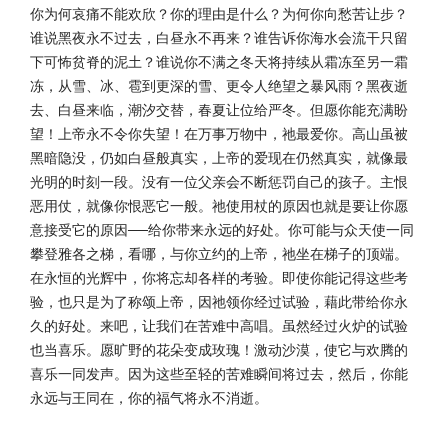
你为何哀痛不能欢欣？你的理由是什么？为何你向愁苦让步？
谁说黑夜永不过去，白昼永不再来？谁告诉你海水会流干只留
下可怖贫脊的泥土？谁说你不满之冬天将持续从霜冻至另一霜
冻，从雪、冰、雹到更深的雪、更令人绝望之暴风雨？黑夜逝
去、白昼来临，潮汐交替，春夏让位给严冬。但愿你能充满盼
望！上帝永不令你失望！在万事万物中，祂最爱你。高山虽被
黑暗隐没，仍如白昼般真实，上帝的爱现在仍然真实，就像最
光明的时刻一段。没有一位父亲会不断惩罚自己的孩子。主恨
恶用仗，就像你恨恶它一般。祂使用杖的原因也就是要让你愿
意接受它的原因──给你带来永远的好处。你可能与众天使一同
攀登雅各之梯，看哪，与你立约的上帝，祂坐在梯子的顶端。
在永恒的光辉中，你将忘却各样的考验。即使你能记得这些考
验，也只是为了称颂上帝，因祂领你经过试验，藉此带给你永
久的好处。来吧，让我们在苦难中高唱。虽然经过火炉的试验
也当喜乐。愿旷野的花朵变成玫瑰！激动沙漠，使它与欢腾的
喜乐一同发声。因为这些至轻的苦难瞬间将过去，然后，你能
永远与王同在，你的福气将永不消逝。