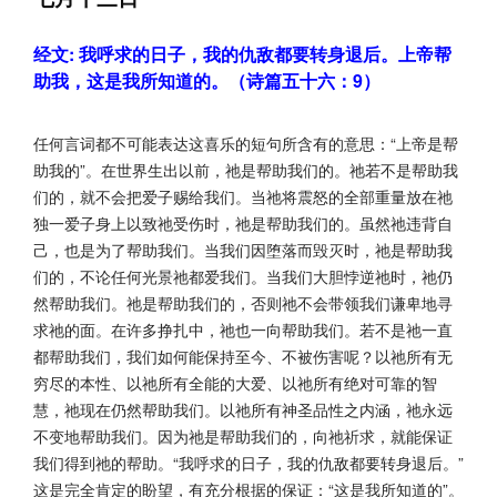
经文: 我呼求的日子，我的仇敌都要转身退后。上帝帮
助我，这是我所知道的。（诗篇五十六：9）
任何言词都不可能表达这喜乐的短句所含有的意思：“上帝是帮
助我的”。在世界生出以前，祂是帮助我们的。祂若不是帮助我
们的，就不会把爱子赐给我们。当祂将震怒的全部重量放在祂
独一爱子身上以致祂受伤时，祂是帮助我们的。虽然祂违背自
己，也是为了帮助我们。当我们因堕落而毁灭时，祂是帮助我
们的，不论任何光景祂都爱我们。当我们大胆悖逆祂时，祂仍
然帮助我们。祂是帮助我们的，否则祂不会带领我们谦卑地寻
求祂的面。在许多挣扎中，祂也一向帮助我们。若不是祂一直
都帮助我们，我们如何能保持至今、不被伤害呢？以祂所有无
穷尽的本性、以祂所有全能的大爱、以祂所有绝对可靠的智
慧，祂现在仍然帮助我们。以祂所有神圣品性之内涵，祂永远
不变地帮助我们。因为祂是帮助我们的，向祂祈求，就能保证
我们得到祂的帮助。“我呼求的日子，我的仇敌都要转身退后。”
这是完全肯定的盼望，有充分根据的保证：“这是我所知道的”。