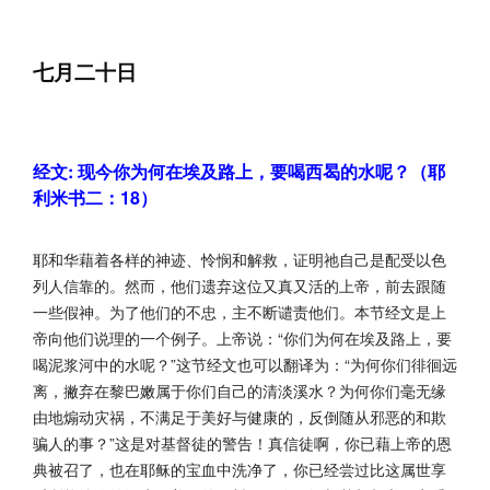
七月二十日
经文: 现今你为何在埃及路上，要喝西曷的水呢？（耶
利米书二：18）
耶和华藉着各样的神迹、怜悯和解救，证明祂自己是配受以色
列人信靠的。然而，他们遗弃这位又真又活的上帝，前去跟随
一些假神。为了他们的不忠，主不断谴责他们。本节经文是上
帝向他们说理的一个例子。上帝说：“你们为何在埃及路上，要
喝泥浆河中的水呢？”这节经文也可以翻译为：“为何你们徘徊远
离，撇弃在黎巴嫩属于你们自己的清淡溪水？为何你们毫无缘
由地煽动灾祸，不满足于美好与健康的，反倒随从邪恶的和欺
骗人的事？”这是对基督徒的警告！真信徒啊，你已藉上帝的恩
典被召了，也在耶稣的宝血中洗净了，你已经尝过比这属世享