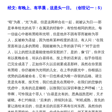
经文: 有晚上、有早晨，这是头一日。（创世记一：5）
“暗”为夜，“光”为昼。但是这两样合在一起，就被认为日──那
是单单给光的名字！在属灵的经验中，有恰恰相同的类比。每
一信徒心中都有黑暗和光明，但是他并不因有罪而被称为罪
人，反被称为圣徒，因为他有某种程度的圣洁。有人问：“在我
里面有这么多的黑暗，我能被称为上帝的孩子吗？”对于这些
人，以上的想法是最能使他得安慰的了。是的，像“日”，你并没
有以夜晚命名，却从白昼得名。按上帝的话来说，似乎你现在
已完全成圣了，正如你不久以后就要成圣那样。虽然在你里面
有黑暗，你仍被称为光明的儿女。在上帝的眼光中，你根据占
优势的品格被命名，它有一日也将成为唯一存留的品格。请注
意是先有夜。按天性，我们也是先在黑暗中。在我们的悲惨的
忧虑中，先有的总是幽暗，以致我们以深切卑微之声呼喊：“上
帝啊，可怜我这个罪人！”白昼是次有的。恩典战胜恶时，天才
破晓。本仁约翰说：“后来的，持续到永远。”时机成熟，首先的
要让路给末后的，但是末后的后面不再有任何东西。虽然你的
本性是黑暗的，在主里面，你成为光明以后，就不再有黑夜跟