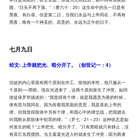
随。“日头不再下落。”（赛六十：20）这生命中的头一日是有
黑夜、有白昼。但是第二日，当我们永远与上帝同在，不再有
黑夜，唯有一个神圣的、高贵的、永远为正午的日子。
七月九日
经文: 上帝就把光、暗分开了。（创世记一：4）
信徒的内心里面有两个原则在作工。按他的本性，他只服从一
个原则──黑暗。现在光进来了，这两个原则发生了冲突。如同
使徒保罗所描述的：“我觉得有个律，就是我愿意为善的时候，
便有恶与我同在。因为按着我里面的意思，我是喜欢上帝的
律。但我觉得肢体中另有个律，和我心中的律交战，把我掳去
叫我附从那肢体中犯罪的律。”（罗七：21～23）这种状态是如
何发生的呢？“上帝把光、暗分开了。”只有黑暗就只有静止，没
有其它东西搅扰。当主羞遣光进入时就发生了冲突，因为两者