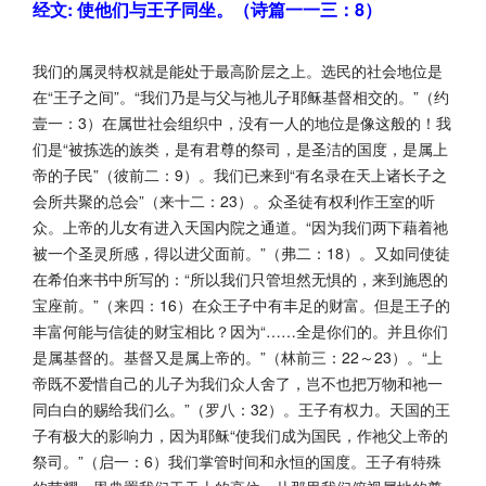
经文: 使他们与王子同坐。（诗篇一一三：8）
我们的属灵特权就是能处于最高阶层之上。选民的社会地位是
在“王子之间”。“我们乃是与父与祂儿子耶稣基督相交的。”（约
壹一：3）在属世社会组织中，没有一人的地位是像这般的！我
们是“被拣选的族类，是有君尊的祭司，是圣洁的国度，是属上
帝的子民”（彼前二：9）。我们已来到“有名录在天上诸长子之
会所共聚的总会”（来十二：23）。众圣徒有权利作王室的听
众。上帝的儿女有进入天国内院之通道。“因为我们两下藉着祂
被一个圣灵所感，得以进父面前。”（弗二：18）。又如同使徒
在希伯来书中所写的：“所以我们只管坦然无惧的，来到施恩的
宝座前。”（来四：16）在众王子中有丰足的财富。但是王子的
丰富何能与信徒的财宝相比？因为“……全是你们的。并且你们
是属基督的。基督又是属上帝的。”（林前三：22～23）。“上
帝既不爱惜自己的儿子为我们众人舍了，岂不也把万物和祂一
同白白的赐给我们么。”（罗八：32）。王子有权力。天国的王
子有极大的影响力，因为耶稣“使我们成为国民，作祂父上帝的
祭司。”（启一：6）我们掌管时间和永恒的国度。王子有特殊