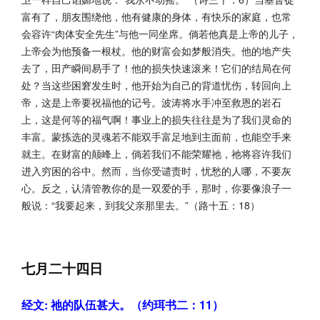
富有了，朋友围绕他，他有健康的身体，有快乐的家庭，也常
会容许“肉体安全先生”与他一同坐席。倘若他真是上帝的儿子，
上帝会为他预备一根杖。他的财富会如梦般消失。他的地产失
去了，田产瞬间易手了！他的损失快速滚来！它们的结局在何
处？当这些困窘发生时，他开始为自己的背道忧伤，转回向上
帝，这是上帝要祝福他的记号。波涛将水手冲至救恩的岩石
上，这是何等的福气啊！事业上的损失往往是为了我们灵命的
丰富。蒙拣选的灵魂若不能双手富足地到主面前，也能空手来
就主。在财富的颠峰上，倘若我们不能荣耀祂，祂将容许我们
进入穷困的谷中。然而，当你受谴责时，忧愁的人哪，不要灰
心。反之，认清管教你的是一双爱的手，那时，你要像浪子一
般说：“我要起来，到我父亲那里去。”（路十五：18）
七月二十四日
经文: 祂的队伍甚大。（约珥书二：11）