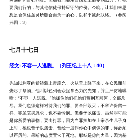
要我们行的，与其他信徒保持应守的位份。今晚，让我们来思
想是否保住圣灵所赐合而为一的心，以和平彼此联络。（参阅
弗四：3）
七月十七日
经文: 不容一人逃脱。（列王纪上十八：40）
先知以利亚的祈祷蒙上帝应允，火从天上降下来，在众民面前
烧尽了祭物。他叫以色列会众捉拿巴力的先知，并且严厉地嘱
咐：“不容一人逃脱。”他抓住他们把他们带到基顺河，全部杀
尽。我们也须这样对待我们的罪。要全部毁灭，不容许保留一
样。罪虽哀哭恳求，也不要怜悯。但要予以痛击。虽然罪可能
是你所爱的事物，要击打罪，因为当罪担加在上帝亲生儿子身
上时，祂也曾予以痛击。曾经一度作你心中偶像的罪，你必须
以严厉的、果断的态度置它于死地。耶稣是你的力量，因为基