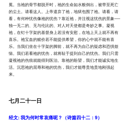
冕。当祂的骨节都脱开时，祂的生命如水般倒出，被带至死亡
的尘土。请看这人。上帝遣弃了祂，地狱包围了祂。请看，请
看，有何种忧伤像祂的忧伤？靠近祂，并注视这忧伤的景象──
独一无二的、无与伦比的、对人对天使都是奇妙之事。凝视
祂，在钉十字架的基督身上若没有安慰，在地上天上就不再有
喜乐。祂宝血的赎价若不能提供希望，你的心中就不能有喜
乐。当我们坐在十字架的脚前，就不再为自己的疑虑和恐惧烦
恼。我们若看祂的忧伤，就将耻于提到自己的忧伤。我们只需
凝视祂的伤痕就能得到医治。靠祂的盼望，我们才能诚实地生
活。沉思祂的屈辱和祂的忧伤，我们才能尊贵地贵地刚强起
来。
七月二十一日
经文: 我为何时常哀痛呢？（诗篇四十二：9）