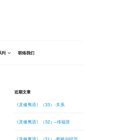
系列
联络我们
近期文章
《灵修隽语》（33）-关系
《灵修隽语》（32）–传福音
《灵修隽语》（31）-救赎与经历