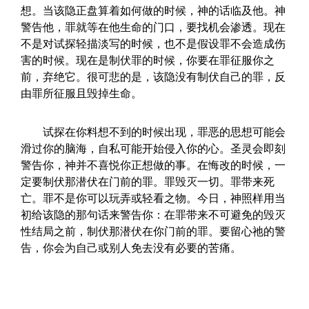
想。当该隐正盘算着如何做的时候，神的话临及他。神
警告他，罪就等在他生命的门口，要找机会渗透。现在
不是对试探轻描淡写的时候，也不是假设罪不会造成伤
害的时候。现在是制伏罪的时候，你要在罪征服你之
前，弃绝它。很可悲的是，该隐没有制伏自己的罪，反
由罪所征服且毁掉生命。
试探在你料想不到的时候出现，罪恶的思想可能会
滑过你的脑海，自私可能开始侵入你的心。圣灵会即刻
警告你，神并不喜悦你正想做的事。在悔改的时候，一
定要制伏那潜伏在门前的罪。罪毁灭一切。罪带来死
亡。罪不是你可以玩弄或轻看之物。今日，神照样用当
初给该隐的那句话来警告你：在罪带来不可避免的毁灭
性结局之前，制伏那潜伏在你门前的罪。要留心祂的警
告，你会为自己或别人免去没有必要的苦痛。