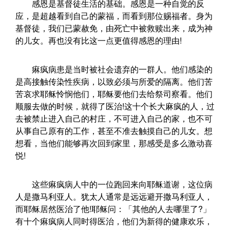
感恩是基督徒生活的基础。感恩是一种自觉的反
应，是超越看到自己的蒙福，而看到那位赐福者。身为
基督徒，我们已蒙赦免，由死亡中被救赎出来，成为神
的儿女。再也没有比这一点更值得感恩的理由!
痳疯病患是当时被社会遗弃的一群人。他们感染的
是高接触传染性疾病，以致必须与所爱的隔离。他们苦
苦哀求耶稣怜悯他们，耶稣要他们去给祭司察看。他们
顺服去做的时候，就得了医治!这十个长大麻疯的人，过
去被禁止进入自己的村庄，不可进入自己的家，也不可
从事自己原有的工作，甚至不准去触摸自己的儿女。想
想看，当他们能够再次回到家里，那感受是多么激动喜
悦!
这些痳疯病人中的一位跑回来向耶稣道谢，这位病
人是撒马利亚人。犹太人通常是远远避开撒马利亚人，
而耶稣居然医治了他!耶稣问：「其他的人去哪里了?」
有十个痳疯病人同时得医治，他们为新得的健康欢乐，