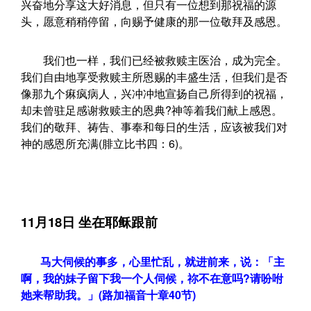
兴奋地分享这大好消息，但只有一位想到那祝福的源
头，愿意稍稍停留，向赐予健康的那一位敬拜及感恩。
我们也一样，我们已经被救赎主医治，成为完全。
我们自由地享受救赎主所恩赐的丰盛生活，但我们是否
像那九个痳疯病人，兴冲冲地宣扬自己所得到的祝福，
却未曾驻足感谢救赎主的恩典?神等着我们献上感恩。
我们的敬拜、祷告、事奉和每日的生活，应该被我们对
神的感恩所充满(腓立比书四：6)。
11月18日 坐在耶稣跟前
马大伺候的事多，心里忙乱，就进前来，说：「主
啊，我的妹子留下我一个人伺候，祢不在意吗?请吩咐
她来帮助我。」(路加福音十章40节)