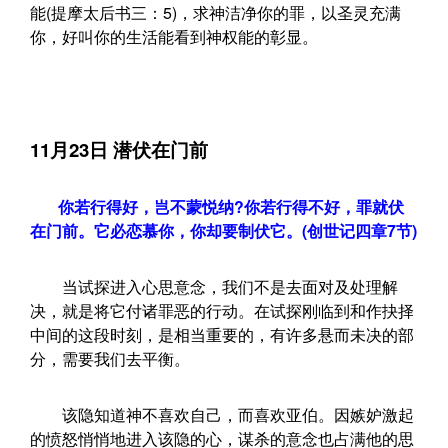
能(提摩太后书三：5)，求神洁净你的罪，以圣灵充满
你，好叫你的生活能看到神权能的彰显。
11月23日 潜伏在门前
你若行得好，岂不蒙悦纳?你若行得不好，罪就伏
在门前。它必恋慕你，你却要制伏它。(创世记四章7节)
当试探进入心思意念，我们不是去面对及处理解
决，就是将它付诸罪恶的行动。在试探刚临到和作抉择
中间的这段时刻，是相当重要的，有许多悬而未决的部
分，需要我们去平衡。
该隐知道神不喜欢自己，而喜欢亚伯。因嫉妒激起
的愤怒悄悄地进入该隐的心，谋杀的意念也占满他的思