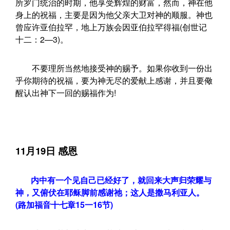
所罗门统治的时期，他享受辉煌的财富，然而，神在他
身上的祝福，主要是因为他父亲大卫对神的顺服。神也
曾应许亚伯拉罕，地上万族会因亚伯拉罕得福(创世记
十二：2—3)。
不要理所当然地接受神的赐予。如果你收到一份出
乎你期待的祝福，要为神无尽的爱献上感谢，并且要儆
醒认出神下一回的赐福作为!
11月19日 感恩
内中有一个见自己已经好了，就回来大声归荣耀与
神，又俯伏在耶稣脚前感谢祂；这人是撒马利亚人。
(路加福音十七章15一16节)