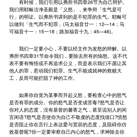
有时候，我们引用以弗所书四章26节为自己辩护。
我们用耶稣洁净圣殿是「义怒」，来争辩「生气是可
行」的明证。以弗所书讲到的是不犯罪的生气。耶稣可
以做到「生气而不犯罪」(马太福音廿一：12—14；马
可福音十一：15一18；路加福音十九：45—46)。
我们一定要小心，不要以经文作为发怒的辩解。以
弗所书四章31节命令我们，要除去所有的恼怒。这不代
表不要有悔悟或不再追求公义，而是表示我们不愿让其
他人的罪，惹动我们犯罪。生气不能成就神的救赎大
工，反而可能拦阻了神的工作。
如果你自觉为某事而升起义怒，要检查心中的怒气
是否有罪的成分。你的怒气是否变成苦毒?怒气是否让
你对人的态度，没有基督的馨香之气，甚至说别人的闲
言闲语?怒气是否使你为自己不敬虔的态度找借口?愤怒
是否阻止你在言行上表达爱与宽容的态度，及阻碍你仿
效基督呢?你一定要审察自己内心的怒气，求神除去你