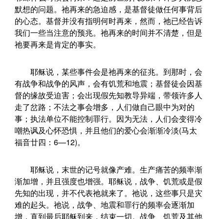
默想的问题。祂再来的急迫感，是基督徒做任何事背后
的心态。基督并没有指明何时再来，然而，祂已经告诉
我们一些当注意的预兆。祂再来的时间并不清楚，但是
祂要再来是肯定的事实。
耶稣说，某些事件会是祂再来的征兆。到那时，会
有战争和战争的风声，会有饥荒和地震；基督徒会因基
督的缘故受迫害；会出现假先知教导异端，带领许多人
走了岔路；不法之事会增多，人们做自己眼中为对的
事；执法单位不能控制罪行。因为无法，人们会变得冷
嘲热讽及心怀恐惧，并且他们的爱心会渐渐冷淡(马太
福音廿四：6—12)。
耶稣说，末世的记号就像产难。生产痛苦的频率渐
渐加增，并且强度也增强。耶稣说，战争、饥荒或是假
先知的出现，并不代表祂就来了。祂说，这些事只是灾
难的起头。祂说，战争、地震和罪行的频率会逐渐加
增，直到最后耶稣到来，结束一切。战争、饥荒及其他