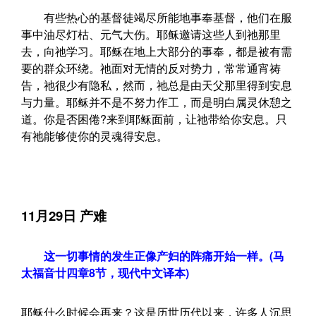
有些热心的基督徒竭尽所能地事奉基督，他们在服
事中油尽灯枯、元气大伤。耶稣邀请这些人到祂那里
去，向祂学习。耶稣在地上大部分的事奉，都是被有需
要的群众环绕。祂面对无情的反对势力，常常通宵祷
告，祂很少有隐私，然而，祂总是由天父那里得到安息
与力量。耶稣并不是不努力作工，而是明白属灵休憩之
道。你是否困倦?来到耶稣面前，让祂带给你安息。只
有祂能够使你的灵魂得安息。
11月29日 产难
这一切事情的发生正像产妇的阵痛开始一样。(马
太福音廿四章8节，现代中文译本)
耶稣什么时候会再来？这是历世历代以来，许多人沉思