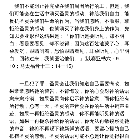
我们不能阻止神完成在我们周围所行的工，但是，我
们可能会在生活中消灭圣灵的感动。神给我们自由，能
反抗圣灵在我们生命的作为。当我们忽略、不顺服、或
拒绝圣灵的感动，也就消灭了神在我们身上的作为。先
知以赛亚形容这结果是：「你们听是要听见，却不明
白；看是要看见，却不晓得；因为这百姓油蒙了心，耳
朵发沉，眼睛闭着，恐怕眼睛看见，耳朵听见，心里明
白，回转过来，我就医治他们。」(以赛亚书六：9—
10；马太福音十三：14一15)
一旦犯了罪，圣灵会让我们知道自己需要悔改。如
果常常忽略祂的警告，不肯悔改，你的心会对神的话语
愈来愈冷漠。如果圣灵向你启示神的旨意，而你拒绝有
所行动，总有一天，圣灵的声音会在你的生活中销声匿
迹。如果一再拒绝圣灵的感动，你不再能听见神的话
语。如果一再扼杀神给你的话语，你无法再敏锐察觉祂
的声音，祂将不再赐下祂新鲜的话语。要留心提防自己
抵挡圣灵的感动。圣灵的话语可能不总是让你觉得很自