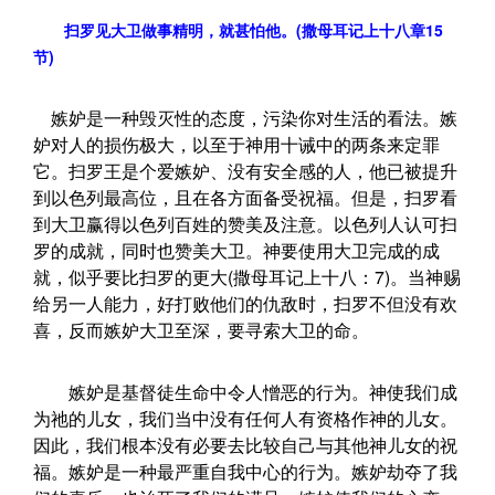
扫罗见大卫做事精明，就甚怕他。(撒母耳记上十八章15
节)
嫉妒是一种毁灭性的态度，污染你对生活的看法。嫉
妒对人的损伤极大，以至于神用十诫中的两条来定罪
它。扫罗王是个爱嫉妒、没有安全感的人，他已被提升
到以色列最高位，且在各方面备受祝福。但是，扫罗看
到大卫赢得以色列百姓的赞美及注意。以色列人认可扫
罗的成就，同时也赞美大卫。神要使用大卫完成的成
就，似乎要比扫罗的更大(撒母耳记上十八：7)。当神赐
给另一人能力，好打败他们的仇敌时，扫罗不但没有欢
喜，反而嫉妒大卫至深，要寻索大卫的命。
嫉妒是基督徒生命中令人憎恶的行为。神使我们成
为祂的儿女，我们当中没有任何人有资格作神的儿女。
因此，我们根本没有必要去比较自己与其他神儿女的祝
福。嫉妒是一种最严重自我中心的行为。嫉妒劫夺了我