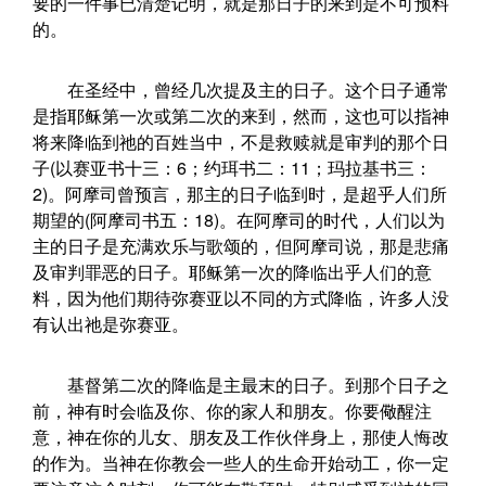
要的一件事已清楚记明，就是那日子的来到是不可预料
的。
在圣经中，曾经几次提及主的日子。这个日子通常
是指耶稣第一次或第二次的来到，然而，这也可以指神
将来降临到祂的百姓当中，不是救赎就是审判的那个日
子(以赛亚书十三：6；约珥书二：11；玛拉基书三：
2)。阿摩司曾预言，那主的日子临到时，是超乎人们所
期望的(阿摩司书五：18)。在阿摩司的时代，人们以为
主的日子是充满欢乐与歌颂的，但阿摩司说，那是悲痛
及审判罪恶的日子。耶稣第一次的降临出乎人们的意
料，因为他们期待弥赛亚以不同的方式降临，许多人没
有认出祂是弥赛亚。
基督第二次的降临是主最末的日子。到那个日子之
前，神有时会临及你、你的家人和朋友。你要儆醒注
意，神在你的儿女、朋友及工作伙伴身上，那使人悔改
的作为。当神在你教会一些人的生命开始动工，你一定