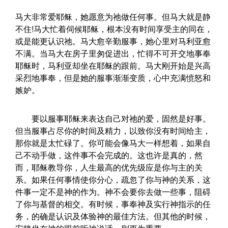
马大非常爱耶稣，她愿意为祂做任何事。但马大就是静
不住!马大忙着伺候耶稣，根本没有时间享受主的同在，
或是能更认识祂。马大愈辛勤服事，她心里对马利亚愈
不满。当马大在房子里匆促进出，忙得不可开交地事奉
耶稣时，马利亚却坐在耶稣的跟前。马大刚开始是兴高
采烈地事奉，但是她的服事渐渐变质，心中充满愤怒和
嫉妒。
要以服事耶稣来表达自己对祂的爱，固然是好事。
但当服事占尽你的时间及精力，以致你没有时间给主，
那你就是太忙碌了。你可能会像马大一样想着，如果自
己不动手做，这件事不会完成的。这也许是真的，然
而，耶稣教导你，人生最高的优先级应是你与主的关
系。如果任何事情使你分心，疏忽了你与神的关系，这
件事一定不是神的作为。神不会要你去做一些事，阻碍
了你与基督的相交。有时候，事奉神及实行神指示的任
务，的确是认识及体验神的最佳方法。但其他的时候，