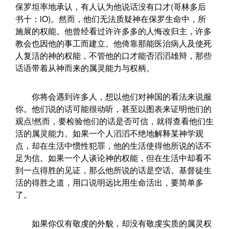
保罗坦率地承认，有人认为他说话没有口才(哥林多后
书十：lO)。然而，他们无法质疑神在保罗生命中，所
施展的权能。他曾经看过许许多多的人悔改归主，许多
教会也因他的事工而建立。他倚靠那能医治病人及使死
人复活的神的权能，不管他的口才能否滔滔雄辩，那些
话语带着从神而来的属灵能力与权柄。
你将会遇到许多人，想以他们对神国的看法来说服
你。他们说的话可能很动听，甚至以图表来证明他们的
观点!然而，要检验他们的话是否可信，就得查看他们生
活的属灵能力。如果一个人滔滔不绝地解释某神学观
点，却在生活中惯性犯罪，他的生活使得他所说的话不
足为信。如果一个人谈论神的权能，但在生活中却看不
到一点得胜的见证，那么他所说的话是空话。基督徒生
活的得胜之道，用口说明远比用生命活出，要简单多
了。
如果你仅有敬虔的外貌，却没有敬虔实质的属灵权