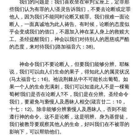
我们的问题是：我们喜欢坐在审判宝座上，定罪那
些我们认为有罪的人!圣灵告诉我们，不要去论断或定罪
他人，因为我们不能同时论断又赎罪。我们很难一面论
断人，一面真诚地为此人祷告。有时候，论断的态度似
乎会变成我们的借口，不愿加入神在某人身上的救赎大
工。圣经提醒我们，神会以我们对待别人的恩慈或严酷
的态度，来对待我们(路加福音六：38)。
神命令我们不要论断人，但要我们能够分辨。耶稣
说，我们可以由人们生命的果子，得知此人的属灵状况
(马太福音七：16)。祂说荆棘丛中不可能长出葡萄。如
果一个人的生命充满刺，我们可以知道此人不是一棵葡
萄树!我们是否在论断人?不，我们是在分辨。圣经命令
我们，要避免与亵慢人及愚昧人相交(箴言廿二：10，
十七：12)。除非能够分辨亵慢人及愚昧人，否则不能
遵行神的命令。这不是论断，这是明辨。身为基督徒，
我们被教导要观察其他人的生命，好叫我们在不被罪的
影响下，可以帮助他们。