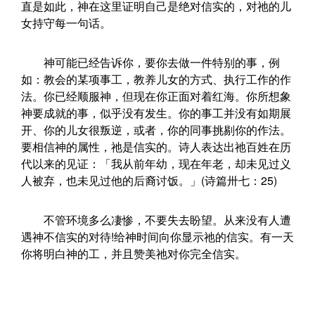
直是如此，神在这里证明自己是绝对信实的，对祂的儿
女持守每一句话。
神可能已经告诉你，要你去做一件特别的事，例
如：教会的某项事工，教养儿女的方式、执行工作的作
法。你已经顺服神，但现在你正面对着红海。你所想象
神要成就的事，似乎没有发生。你的事工并没有如期展
开、你的儿女很叛逆，或者，你的同事挑剔你的作法。
要相信神的属性，祂是信实的。诗人表达出祂百姓在历
代以来的见证：「我从前年幼，现在年老，却未见过义
人被弃，也未见过他的后裔讨饭。」(诗篇卅七：25)
不管环境多么凄惨，不要失去盼望。从来没有人遭
遇神不信实的对待!给神时间向你显示祂的信实。有一天
你将明白神的工，并且赞美祂对你完全信实。