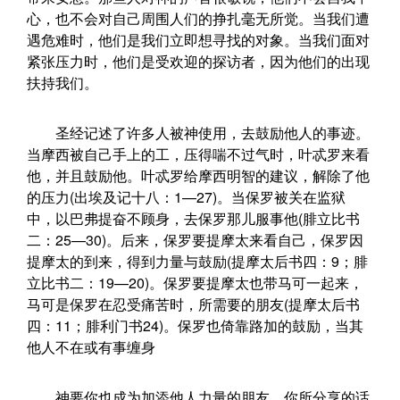
心，也不会对自己周围人们的挣扎毫无所觉。当我们遭
遇危难时，他们是我们立即想寻找的对象。当我们面对
紧张压力时，他们是受欢迎的探访者，因为他们的出现
扶持我们。
圣经记述了许多人被神使用，去鼓励他人的事迹。
当摩西被自己手上的工，压得喘不过气时，叶忒罗来看
他，并且鼓励他。叶忒罗给摩西明智的建议，解除了他
的压力(出埃及记十八：1—27)。当保罗被关在监狱
中，以巴弗提奋不顾身，去保罗那儿服事他(腓立比书
二：25—30)。后来，保罗要提摩太来看自己，保罗因
提摩太的到来，得到力量与鼓励(提摩太后书四：9；腓
立比书二：19—20)。保罗要提摩太也带马可一起来，
马可是保罗在忍受痛苦时，所需要的朋友(提摩太后书
四：11；腓利门书24)。保罗也倚靠路加的鼓励，当其
他人不在或有事缠身
神要你也成为加添他人力量的朋友。你所分享的话