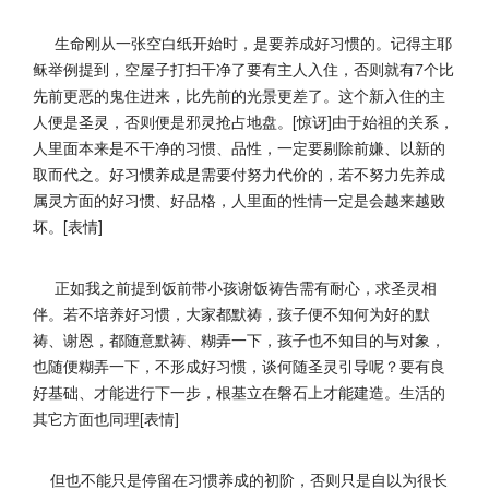
生命刚从一张空白纸开始时，是要养成好习惯的。
记得主耶
稣举例提到，空屋子打扫干净了要有主人入住，
否则就有7个比
先前更恶的鬼住进来，比先前的光景更差了。
这个新入住的主
人便是圣灵，否则便是邪灵抢占地盘。[惊讶]
由于始祖的关系，
人里面本来是不干净的习惯、品性，
一定要剔除前嫌、以新的
取而代之。
好习惯养成是需要付努力代价的，
若不努力先养成
属灵方面的好习惯、好品格，
人里面的性情一定是会越来越败
坏。[表情]
正如我之前提到饭前带小孩谢饭祷告需有耐心，求圣灵相
伴。
若不培养好习惯，大家都默祷，孩子便不知何为好的默
祷、谢恩，
都随意默祷、糊弄一下，孩子也不知目的与对象，
也随便糊弄一下，
不形成好习惯，谈何随圣灵引导呢？要有良
好基础、
才能进行下一步，根基立在磐石上才能建造。
生活的
其它方面也同理[表情]
但也不能只是停留在习惯养成的初阶，否则只是自以为很长