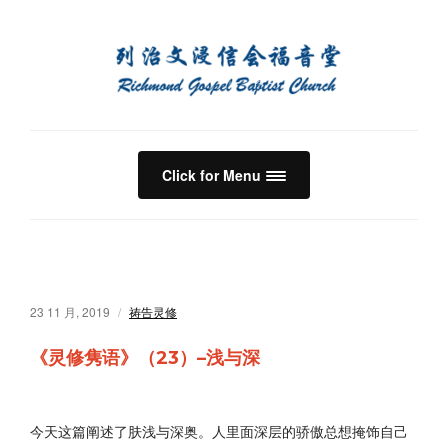
Click for Menu
23 11 月, 2019
祷告灵修
《灵修隽语》（23）–浅与深
今天这篇阐述了肤浅与深奥。
人里面深层的骄傲总想掩饰自己