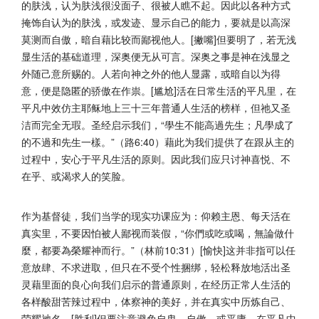
的肤浅，认为肤浅很没面子、
很被人瞧不起。因此以各种方式
掩饰自认为的肤浅，或发迹、
显示自己的能力，要就是以高深
莫测而自傲，
暗自藉比较而鄙视他人。[撇嘴]但要明了，
若无浅
显生活的基础道理，深奥便无从可言。
深奥之事是神在浅显之
外随己意所赐的。人若向神之外的他人显露，
或暗自以为得
意，便是隐匿的骄傲在作祟。[尴尬]
活在日常生活的平凡里，
在
平凡中效仿主耶稣地上三十三年普通人生活的榜样，
但祂又圣
洁而完全无瑕。圣经启示我们，“學生不能高過先生；
凡學成了
的不過和先生一樣。”（路6:40）
藉此为我们提供了在跟从主的
过程中，安心于平凡生活的原则。
因此我们应只讨神喜悦、不
在乎、或渴求人的笑脸。
作为基督徒，我们当学的现实功课应为：仰赖主恩、
每天活在
真实里，不要因怕被人鄙视而装假，“你們或吃或喝，
無論做什
麼，都要為榮耀神而行。”（林前10:31）[愉快]
这并非指可以任
意放肆、不求进取，但只在不受个性捆绑，
轻松释放地活出圣
灵藉里面的良心向我们启示的普通原则，
在经历正常人生活的
各样酸甜苦辣过程中，体察神的美好，
并在真实中历炼自己、
荣耀祂名。[胜利]但要注意避免自卑、
自傲、或平庸，在平凡中