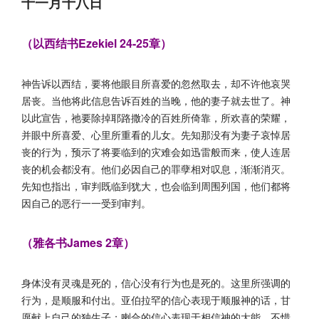
十一月十八日
（以西结书Ezekiel 24-25章）
神告诉以西结，要将他眼目所喜爱的忽然取去，却不许他哀哭
居丧。当他将此信息告诉百姓的当晚，他的妻子就去世了。神
以此宣告，祂要除掉耶路撒冷的百姓所倚靠，所欢喜的荣耀，
并眼中所喜爱、心里所重看的儿女。先知那没有为妻子哀悼居
丧的行为，预示了将要临到的灾难会如迅雷般而来，使人连居
丧的机会都没有。他们必因自己的罪孽相对叹息，渐渐消灭。
先知也指出，审判既临到犹大，也会临到周围列国，他们都将
因自己的恶行一一受到审判。
（雅各书James 2章）
身体没有灵魂是死的，信心没有行为也是死的。这里所强调的
行为，是顺服和付出。亚伯拉罕的信心表现于顺服神的话，甘
愿献上自己的独生子；喇合的信心表现于相信神的大能，不惜