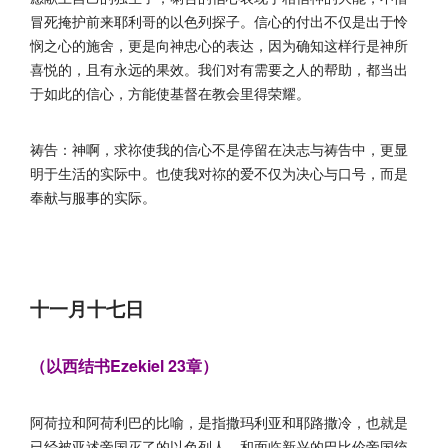
冒死掩护前来耶利哥的以色列探子。信心的付出不仅是出于怜
悯之心的施舍，更是向神忠心的表达，因为确知这样行是神所
喜悦的，且有永远的果效。我们对有需要之人的帮助，都当出
于如此的信心，方能使基督在教会里得荣耀。
祷告：神啊，求祢使我的信心不是停留在决志与祷告中，更显
明于生活的实际中。也使我对祢的爱不仅为决心与口号，而是
奉献与服事的实际。
十一月十七日
（以西结书Ezekiel 23章）
阿荷拉和阿荷利巴的比喻，是指撒玛利亚和耶路撒冷，也就是
已经被亚述帝国灭了的以色列人，和面临新兴的巴比伦帝国统