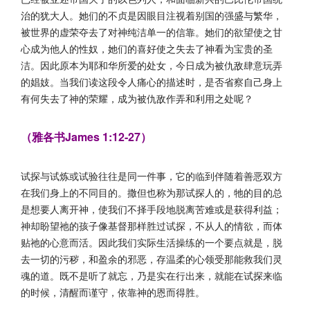
治的犹大人。她们的不贞是因眼目注视着别国的强盛与繁华，
被世界的虚荣夺去了对神纯洁单一的信靠。她们的欲望使之甘
心成为他人的性奴，她们的喜好使之失去了神看为宝贵的圣
洁。因此原本为耶和华所爱的处女，今日成为被仇敌肆意玩弄
的娼妓。当我们读这段令人痛心的描述时，是否省察自己身上
有何失去了神的荣耀，成为被仇敌作弄和利用之处呢？
（雅各书James 1:12-27）
试探与试炼或试验往往是同一件事，它的临到伴随着善恶双方
在我们身上的不同目的。撒但也称为那试探人的，牠的目的总
是想要人离开神，使我们不择手段地脱离苦难或是获得利益；
神却盼望祂的孩子像基督那样胜过试探，不从人的情欲，而体
贴祂的心意而活。因此我们实际生活操练的一个要点就是，脱
去一切的污秽，和盈余的邪恶，存温柔的心领受那能救我们灵
魂的道。既不是听了就忘，乃是实在行出来，就能在试探来临
的时候，清醒而谨守，依靠神的恩而得胜。