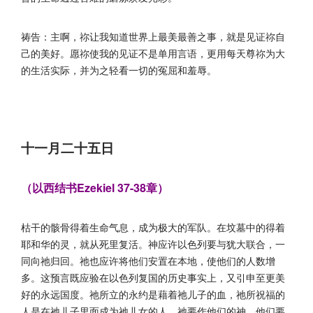
祷告：主啊，祢让我知道世界上最美最善之事，就是见证祢自
己的美好。愿祢使我的见证不是单用言语，更用每天尊祢为大
的生活实际，并为之轻看一切的冤屈和羞辱。
十一月二十五日
（以西结书Ezekiel 37-38章）
枯干的骸骨得着生命气息，成为极大的军队。在坟墓中的得着
耶和华的灵，就从死里复活。神应许以色列要与犹大联合，一
同向祂归回。祂也应许将他们安置在本地，使他们的人数增
多。这预言既应验在以色列复国的历史事实上，又引申至更美
好的永远国度。祂所立的永约是藉着祂儿子的血，祂所祝福的
人是在祂儿子里面成为祂儿女的人。祂要作他们的神，他们要