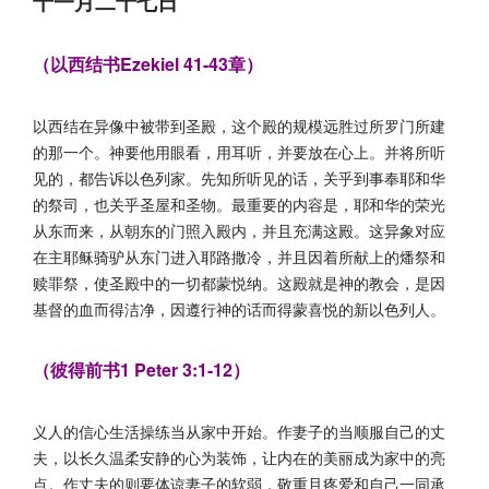
十一月二十七日
（以西结书Ezekiel 41-43章）
以西结在异像中被带到圣殿，这个殿的规模远胜过所罗门所建
的那一个。神要他用眼看，用耳听，并要放在心上。并将所听
见的，都告诉以色列家。先知所听见的话，关乎到事奉耶和华
的祭司，也关乎圣屋和圣物。最重要的内容是，耶和华的荣光
从东而来，从朝东的门照入殿内，并且充满这殿。这异象对应
在主耶稣骑驴从东门进入耶路撒冷，并且因着所献上的燔祭和
赎罪祭，使圣殿中的一切都蒙悦纳。这殿就是神的教会，是因
基督的血而得洁净，因遵行神的话而得蒙喜悦的新以色列人。
（彼得前书1 Peter 3:1-12）
义人的信心生活操练当从家中开始。作妻子的当顺服自己的丈
夫，以长久温柔安静的心为装饰，让内在的美丽成为家中的亮
点。作丈夫的则要体谅妻子的软弱，敬重且疼爱和自己一同承