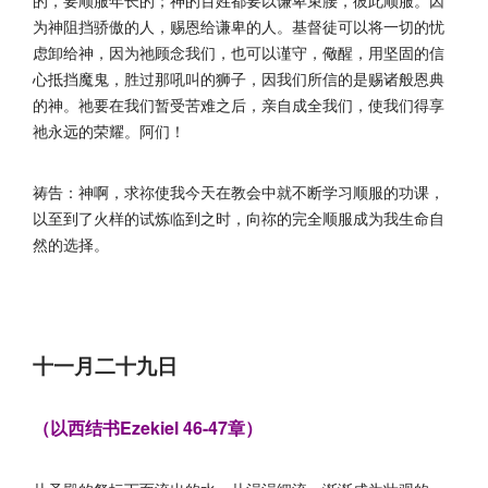
的，要顺服年长的；神的百姓都要以谦卑束腰，彼此顺服。因
为神阻挡骄傲的人，赐恩给谦卑的人。基督徒可以将一切的忧
虑卸给神，因为祂顾念我们，也可以谨守，儆醒，用坚固的信
心抵挡魔鬼，胜过那吼叫的狮子，因我们所信的是赐诸般恩典
的神。祂要在我们暂受苦难之后，亲自成全我们，使我们得享
祂永远的荣耀。阿们！
祷告：神啊，求祢使我今天在教会中就不断学习顺服的功课，
以至到了火样的试炼临到之时，向祢的完全顺服成为我生命自
然的选择。
十一月二十九日
（以西结书Ezekiel 46-47章）