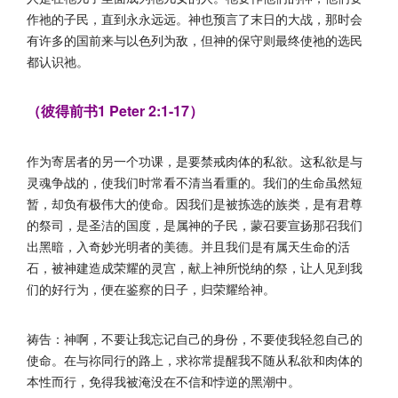
作祂的子民，直到永永远远。神也预言了末日的大战，那时会
有许多的国前来与以色列为敌，但神的保守则最终使祂的选民
都认识祂。
（彼得前书1 Peter 2:1-17）
作为寄居者的另一个功课，是要禁戒肉体的私欲。这私欲是与
灵魂争战的，使我们时常看不清当看重的。我们的生命虽然短
暂，却负有极伟大的使命。因我们是被拣选的族类，是有君尊
的祭司，是圣洁的国度，是属神的子民，蒙召要宣扬那召我们
出黑暗，入奇妙光明者的美德。并且我们是有属天生命的活
石，被神建造成荣耀的灵宫，献上神所悦纳的祭，让人见到我
们的好行为，便在鉴察的日子，归荣耀给神。
祷告：神啊，不要让我忘记自己的身份，不要使我轻忽自己的
使命。在与祢同行的路上，求祢常提醒我不随从私欲和肉体的
本性而行，免得我被淹没在不信和悖逆的黑潮中。