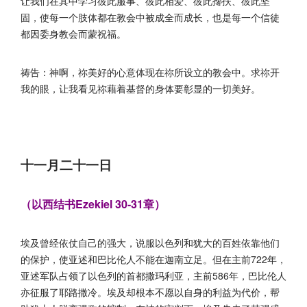
让我们在其中学习彼此服事、彼此相爱、彼此搀扶、彼此坚
固，使每一个肢体都在教会中被成全而成长，也是每一个信徒
都因委身教会而蒙祝福。
祷告：神啊，祢美好的心意体现在祢所设立的教会中。求祢开
我的眼，让我看见祢藉着基督的身体要彰显的一切美好。
十一月二十一日
（以西结书Ezekiel 30-31章）
埃及曾经依仗自己的强大，说服以色列和犹大的百姓依靠他们
的保护，使亚述和巴比伦人不能在迦南立足。但在主前722年，
亚述军队占领了以色列的首都撒玛利亚，主前586年，巴比伦人
亦征服了耶路撒冷。埃及却根本不愿以自身的利益为代价，帮