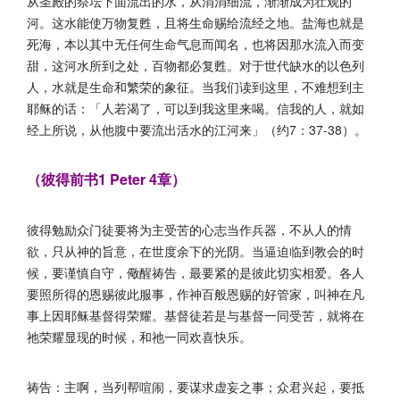
从圣殿的祭坛下面流出的水，从涓涓细流，渐渐成为壮观的
河。这水能使万物复甦，且将生命赐给流经之地。盐海也就是
死海，本以其中无任何生命气息而闻名，也将因那水流入而变
甜，这河水所到之处，百物都必复甦。对于世代缺水的以色列
人，水就是生命和繁荣的象征。当我们读到这里，不难想到主
耶稣的话：「人若渴了，可以到我这里来喝。信我的人，就如
经上所说，从他腹中要流出活水的江河来」（约7：37-38）。
（彼得前书1 Peter 4章）
彼得勉励众门徒要将为主受苦的心志当作兵器，不从人的情
欲，只从神的旨意，在世度余下的光阴。当逼迫临到教会的时
候，要谨慎自守，儆醒祷告，最要紧的是彼此切实相爱。各人
要照所得的恩赐彼此服事，作神百般恩赐的好管家，叫神在凡
事上因耶稣基督得荣耀。基督徒若是与基督一同受苦，就将在
祂荣耀显现的时候，和祂一同欢喜快乐。
祷告：主啊，当列帮喧闹，要谋求虚妄之事；众君兴起，要抵