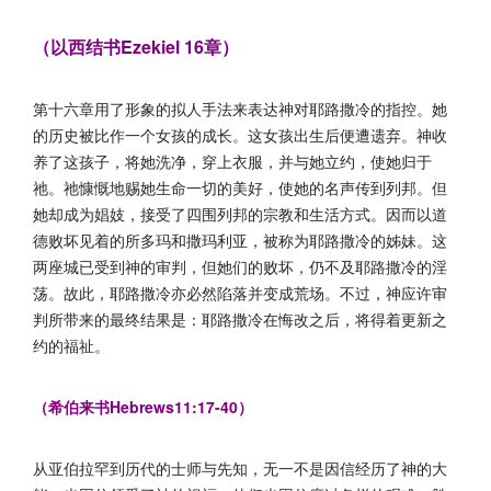
（以西结书Ezekiel 16章）
第十六章用了形象的拟人手法来表达神对耶路撒冷的指控。她
的历史被比作一个女孩的成长。这女孩出生后便遭遗弃。神收
养了这孩子，将她洗净，穿上衣服，并与她立约，使她归于
祂。祂慷慨地赐她生命一切的美好，使她的名声传到列邦。但
她却成为娼妓，接受了四围列邦的宗教和生活方式。因而以道
德败坏见着的所多玛和撒玛利亚，被称为耶路撒冷的姊妹。这
两座城已受到神的审判，但她们的败坏，仍不及耶路撒冷的淫
荡。故此，耶路撒冷亦必然陷落并变成荒场。不过，神应许审
判所带来的最终结果是：耶路撒冷在悔改之后，将得着更新之
约的福祉。
（希伯来书Hebrews11:17-40）
从亚伯拉罕到历代的士师与先知，无一不是因信经历了神的大