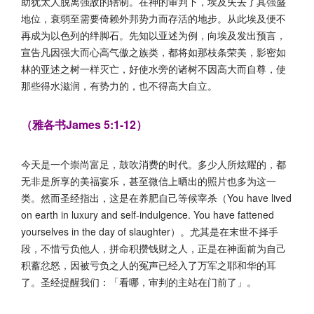
助犹太人脱离强敌的辖制。在神的审判下，埃及失去了其强盛
地位，衰弱至需要倚赖外邦势力而存活的地步。从此埃及便不
再成为以色列的绊脚石。先知以亚述为例，向埃及发出预言，
宣告凡因强大而心高气傲之族类，都将如那枝条荣美，影密如
林的亚述之树一样灭亡，好使水旁的诸树不因高大而自尊，使
那些得水滋润，有势力的，也不得高大自立。
（雅各书James 5:1-12）
今天是一个崇尚富足，鼓吹消费的时代。多少人所炫耀的，都
无非是所享的美福宴乐，甚至微信上晒出的照片也多为这一
类。然而圣经指出，这是在养肥自己等候宰杀（You have lived
on earth in luxury and self-indulgence. You have fattened
yourselves in the day of slaughter）。尤其是在末世不择手
段，不惜亏负他人，拼命积攒钱财之人，正是在神面前为自己
积蓄忿怒，因被亏负之人的冤声已经入了万军之耶和华的耳
了。圣经提醒我们：「看哪，审判的主站在门前了」。