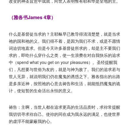
改变的神圣旨意中成就，向世人表明惟有耶和华是全地的主。
（雅各书James 4章）
什么是基督徒当求的？主耶稣早已教导得清清楚楚，就是当求
祂的国和祂的义。我们得不着，是因为我们不求，或是不愿情
词迫切地直求。但是今天许多基督徒所求的，却是主不要我们
求的，即吃什么穿什么之类，使一生浪费在对自我快乐的追求
中（spend what you get on your pleasures）。圣经提醒我
们，凡想要与世俗为友的，就是与神为敌了。我们的追求若与
世人无异，就说明我们仍在魔鬼的诱惑之下。雅各指出的出路
是多亲近神，按照祂的心意去祷告和生活，就能抵挡魔鬼的诡
计，使短暂的生命活出永恒的意义。
祷告：主啊，当世人都在追求更高的生活品质时，求祢常提醒
我切切寻求祢自己。使祢的同在成为我永远的满足，也使世界
的虚浮不能蒙蔽我的心。