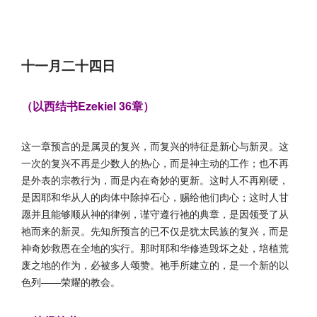
十一月二十四日
（以西结书Ezekiel 36章）
这一章预言的是属灵的复兴，而复兴的特征是新心与新灵。这
一次的复兴不再是少数人的热心，而是神主动的工作；也不再
是外表的宗教行为，而是内在奇妙的更新。这时人不再刚硬，
是因耶和华从人的肉体中除掉石心，赐给他们肉心；这时人甘
愿并且能够顺从神的律例，谨守遵行祂的典章，是因领受了从
祂而来的新灵。先知所预言的已不仅是犹太民族的复兴，而是
神奇妙救恩在全地的实行。那时耶和华修造毁坏之处，培植荒
废之地的作为，必被多人颂赞。祂手所建立的，是一个新的以
色列——荣耀的教会。