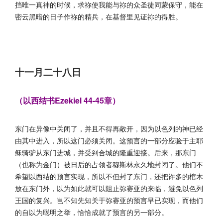
挡唯一真神的时候，求祢使我能与祢的众圣徒同蒙保守，能在
密云黑暗的日子作祢的精兵，在基督里见证祢的得胜。
十一月二十八日
（以西结书Ezekiel 44-45章）
东门在异像中关闭了，并且不得再敞开，因为以色列的神已经
由其中进入，所以这门必须关闭。这预言的一部分应验于主耶
稣骑驴从东门进城，并受到合城的隆重迎接。后来，那东门
（也称为金门）被日后的占领者穆斯林永久地封闭了。他们不
希望以西结的预言实现，所以不但封了东门，还把许多的棺木
放在东门外，以为如此就可以阻止弥赛亚的来临，避免以色列
王国的复兴。岂不知先知关于弥赛亚的预言早已实现，而他们
的自以为聪明之举，恰恰成就了预言的另一部分。