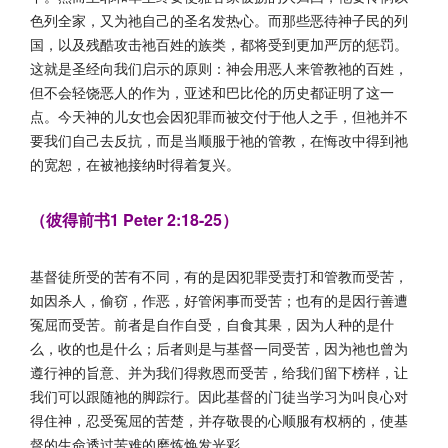
色列全家，又为祂自己的圣名发热心。而那些恶待神子民的列
国，以及残酷攻击祂百姓的族类，都将受到更加严厉的惩罚。
这就是圣经向我们启示的原则：神会用恶人来管教祂的百姓，
但不会轻饶恶人的作为，亚述和巴比伦的历史都证明了这一
点。今天神的儿女也会因犯罪而被交付于他人之手，但祂并不
要我们自己去反抗，而是当顺服于祂的管教，在悔改中得到祂
的宽恕，在被祂接纳时得着复兴。
（彼得前书1 Peter 2:18-25）
基督徒所受的苦有不同，有的是因犯罪受责打和管教而受苦，
如因杀人，偷窃，作恶，好管闲事而受苦；也有的是因行善遭
冤屈而受苦。前者是自作自受，自食其果，因为人种的是什
么，收的也是什么；后者则是与基督一同受苦，因为祂也曾为
遵行神的旨意、并为我们得救恩而受苦，给我们留下榜样，让
我们可以跟随祂的脚踪行。因此基督的门徒当学习为叫良心对
得住神，忍受冤屈的苦楚，并存敬畏的心顺服有权柄的，使基
督的生命透过苦难的磨炼焕发光彩。