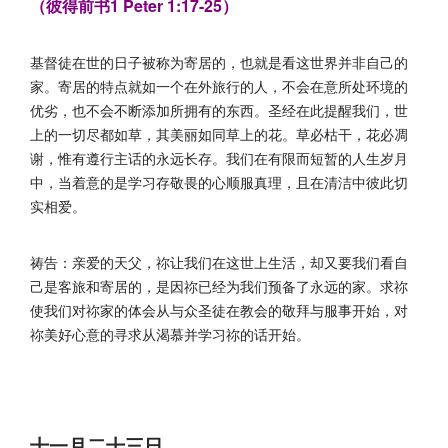
（彼得前书1 Peter 1:17-25）
基督徒在世的日子被称为寄居的，也就是看这世界并非自己的
家。寄居的特点就如一个在外旅行的人，不会在意所处环境的
优劣，也不会不断添加所拥有的东西。圣经在此提醒我们，世
上的一切尽都如草，其美丽如同草上的花。草必枯干，花必凋
谢，惟有遵行主话的永远长存。我们在有限而短暂的人生岁月
中，当着意的是学习存敬畏的心顺服真理，且在清洁中彼此切
实相爱。
祷告：亲爱的天父，祢让我们在这世上生活，却又要我们看自
己是客旅和寄居的，是因祢已经为我们预备了永远的家。求祢
使我们对祢家的体会从与众圣徒在教会的敬拜与服事开始，对
祢美好心意的寻求从渴慕并学习祢的话开始。
十一月二十三日