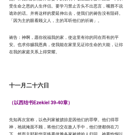
受生命之恩的人生伴侣。要学习禁止舌头不出恶言，嘴唇不说
诡诈的话。并将这样的爱延伸出去，使我们的祷告没有阻碍。
「因为主的眼看顾义人，主的耳听他们的祈祷」。
祷告：神啊，愿你祝福我的家，使这里有祢的同在而有的平
安。也求你赐我恩典，使我能在家里见证祢生命的大能，让祢
在我的家庭关系上得荣耀。
十一月二十六日
（以西结书Ezekiel 39-40章）
先知再次宣称，以色列家被掳掠是因他们的罪孽。他们得罪
神，祂就掩面不顾，将他们交在敌人手中，他们便都倒在刀
下。然而主耶和华至终要使雅各家被掳的人归回，祂要怜悯以