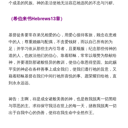
个成圣的民族。神的圣洁使祂无法容忍祂选民的不忠与污秽。
（希伯来书Hebrews13章）
基督徒务要常存弟兄相爱的心，用爱心接待客旅，顾念在患难
中的人；尊重婚姻与配偶，不贪爱钱财，而以自己所有的为
足；并学习依从那些主内引导者，且要顺服；纪念那些传神的
道的人，也效法他们的信心。靠着耶稣，常常以颂赞为祭献给
神，并要谨防那诸般怪异的教训，使信心靠恩得坚固。如此赐
平安的神必在各样善事上成全我们，使我们遵行祂的旨意，又
藉着耶稣基督在我们中间行祂所喜悦的事。愿荣耀归给祂，直
到永永远远。
祷告：主啊，祢是成全诸般美善的神，也是救我脱离一切黑暗
与罪恶的主。求祢保守我活在世上的每一天，拯救我脱离一切
出于自我中心的伪善，使祢在我生命中全然作王。