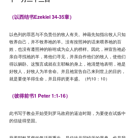
（以西结书Ezekiel 34-35章）
以色列的罪恶与不负责任的牧人有关。神藉先知指出牧人只知
牧养自己，并不牧养祂的羊。没有按照神的话来喂养祂的百
姓，也没有遵照神的吩咐成为众人的榜样。因此，神宣告祂必
亲自寻找祂的羊，将他们寻见，并亲自作他们的牧人，使他们
得以躺卧。这预言成就在主耶稣的身上，祂清楚地表明，祂是
好牧人，好牧人为羊舍命。并且祂宣告自己来到世上的目的，
就是要使羊得生命，并且得的更丰盛。（约10：10）
（彼得前书1 Peter 1:1-16）
此书写于教会开始受到罗马政府的逼迫时期，为要使在试炼中
的信徒得坚固。
藉着耶稣基督的复活而重生，是信徒共同经历的恩典，也是我