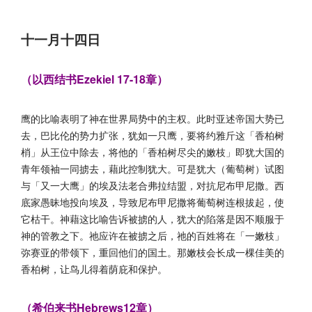
十一月十四日
（以西结书Ezekiel 17-18章）
鹰的比喻表明了神在世界局势中的主权。此时亚述帝国大势已
去，巴比伦的势力扩张，犹如一只鹰，要将约雅斤这「香柏树
梢」从王位中除去，将他的「香柏树尽尖的嫩枝」即犹大国的
青年领袖一同掳去，藉此控制犹大。可是犹大（葡萄树）试图
与「又一大鹰」的埃及法老合弗拉结盟，对抗尼布甲尼撒。西
底家愚昧地投向埃及，导致尼布甲尼撒将葡萄树连根拔起，使
它枯干。神藉这比喻告诉被掳的人，犹大的陷落是因不顺服于
神的管教之下。祂应许在被掳之后，祂的百姓将在「一嫩枝」
弥赛亚的带领下，重回他们的国土。那嫩枝会长成一棵佳美的
香柏树，让鸟儿得着荫庇和保护。
（希伯来书Hebrews12章）