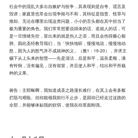
社会中的混乱大多出自嫉妒与纷争，其表现则是自夸、谎言及
毁谤；家庭里也常会出现争闹与不和，其特征是指责、怪罪与
推卸。无论在哪里出现这类问题，小小的舌头都在其中担当了
极为重要的角色。我们常常想要说得体的话、造就人的话，可
是一旦情绪失控，冒出来的就是伤人之语，而且会伤得撕心裂
肺。因此圣经教导我们，当「快快地听，慢慢地说，慢慢地动
怒，因为人的怒气并不成就神的义」（雅1：19-20），并求主
赐下从上头来的智慧——先是清洁，后是和平，温良柔顺，满
有怜悯，没有偏见，没有假冒，并且使人和平，结出和平所栽
种的义果。
祷告：主耶稣啊，我知道成圣之路漫长难行，在其上会有多般
拦阻与艰险。但祢能领我前行不止步，是因祢已经走过这路的
全部，并能够体贴我的软弱，使我在祢里面刚强。