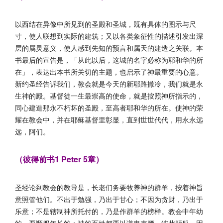
以西结在异像中所见到的圣殿和圣城，既有具体的图示与尺
寸，使人联想到实际的建筑；又以各类象征性的描述引发出深
层的属灵意义，使人感到先知的预言和属天的建造之关联。本
书最后的宣告是，「从此以后，这城的名字必称为耶和华的所
在」，表达出本书所关切的主题，也启示了神最重要的心意。
新约圣经告诉我们，教会就是今天的新耶路撒冷，我们就是永
生神的殿。基督徒一生最崇高的使命，就是按照神所指示的，
同心建造那永不朽坏的圣殿，至高者耶和华的所在。使神的荣
耀在教会中，并在耶稣基督里彰显，直到世世代代，用永永远
远，阿们。
（彼得前书1 Peter 5章）
圣经论到教会的教导是，长老们务要牧养神的群羊，按着神旨
意照管他们。不出于勉强，乃出于甘心；不因为贪财，乃出于
乐意；不是辖制神所托付的，乃是作群羊的榜样。教会中年幼