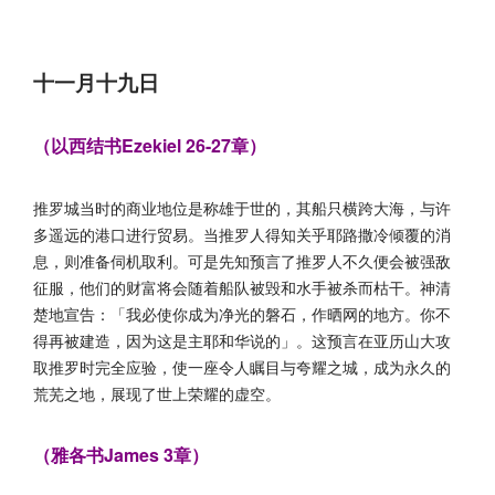
十一月十九日
（以西结书Ezekiel 26-27章）
推罗城当时的商业地位是称雄于世的，其船只横跨大海，与许
多遥远的港口进行贸易。当推罗人得知关乎耶路撒冷倾覆的消
息，则准备伺机取利。可是先知预言了推罗人不久便会被强敌
征服，他们的财富将会随着船队被毁和水手被杀而枯干。神清
楚地宣告：「我必使你成为净光的磐石，作晒网的地方。你不
得再被建造，因为这是主耶和华说的」。这预言在亚历山大攻
取推罗时完全应验，使一座令人瞩目与夸耀之城，成为永久的
荒芜之地，展现了世上荣耀的虚空。
（雅各书James 3章）