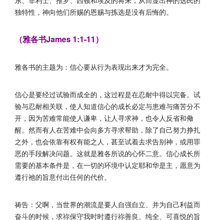
东、非利士、推罗、西顿和埃及的将来，从而显出神的选民的
独特性，神向他们所赐的恩赐与拣选是没有后悔的。
（雅各书James 1:1-11）
雅各书的主题为：信心要从行为表现出来才为完全。
信心是要经过试验而成全的，这过程是在忍耐中得以完备。试
验与忍耐相关联，使人知道信心的成长必定与患难与痛苦分不
开，因为苦难常能使人谦卑，让人寻求神，也令人反省和儆
醒。然而有人在苦难中会向多方寻求帮助，除了自己努力挣扎
之外，也会依靠有权有能之人，甚至试着去求告别神，或用罪
恶的手段解决问题。这就是雅各所说的心怀二意。信心成长所
需要的基本条件是，在一切的环境中认定耶和华是主，愿意为
遵行祂的旨意付出任何的代价。
祷告：父啊，当世界的潮流是要人自强自立、并为自己利益而
奋斗的时候，求祢保守我时时遵行祢善良、纯全、可喜悦的旨