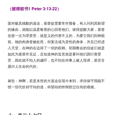
（彼得前书1 Peter 3:13-22）
面对极其残酷的逼迫，基督徒需要常作预备，有人问到其盼望
的缘由，就能以温柔敬畏的心回答他们。彼得提醒大家，基督
也曾一次为罪受苦，就是义的代替不义的，为要引我们到神面
前。祂的肉身曾被处死，却复活成为灵性的身体，并且已经进
入天堂，在神的右边得了一切的权柄。初期教会的信徒们就是
如此为基督作见证，且知道神的旨意就是要叫他们因行善受
苦，因此就不怕人的威吓，也不怕在何事上被人毁谤，甚至甘
愿付上生命的代价。
祷告：神啊，若是末世的大逼迫在现今来到，求祢保守我能不
惜一切代价持守祢的道，仰望祢的怜悯胜过任何的艰难。