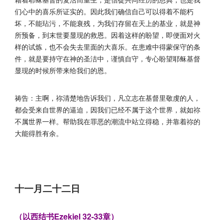
们心中的喜乐所证实的。因此我们确信自己可以得着不能朽
坏，不能玷污，不能衰残，为我们存留在天上的基业，就是神
所预备，到末世要显现的救恩。因着这样的盼望，即便面对火
样的试炼，也不会失去里面的大喜乐。在患难中得蒙保守的条
件，就是要持守在神的圣洁中，谨慎自守，专心盼望耶稣基督
显现的时候所带来给我们的恩。
祷告：主啊，祢清楚地告诉我们，凡立志在基督里敬虔的人，
都会受来自世界的逼迫，因我们已经不属于这个世界，就如祢
不属世界一样。帮助我在罪恶的潮流中站立得稳，并靠着祢的
大能得胜有余。
十一月二十二日
（以西结书Ezekiel 32-33章）