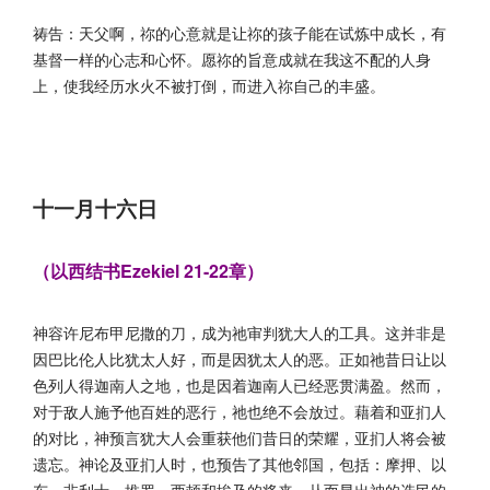
祷告：天父啊，祢的心意就是让祢的孩子能在试炼中成长，有
基督一样的心志和心怀。愿祢的旨意成就在我这不配的人身
上，使我经历水火不被打倒，而进入祢自己的丰盛。
十一月十六日
（以西结书Ezekiel 21-22章）
神容许尼布甲尼撒的刀，成为祂审判犹大人的工具。这并非是
因巴比伦人比犹太人好，而是因犹太人的恶。正如祂昔日让以
色列人得迦南人之地，也是因着迦南人已经恶贯满盈。然而，
对于敌人施予他百姓的恶行，祂也绝不会放过。藉着和亚扪人
的对比，神预言犹大人会重获他们昔日的荣耀，亚扪人将会被
遗忘。神论及亚扪人时，也预告了其他邻国，包括：摩押、以