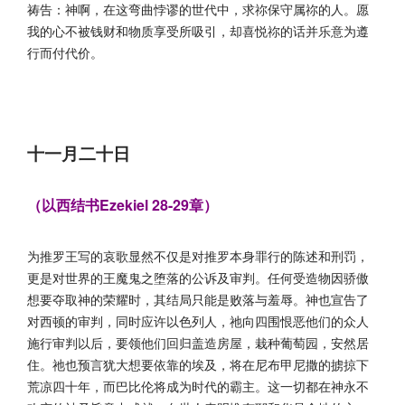
祷告：神啊，在这弯曲悖谬的世代中，求祢保守属祢的人。愿
我的心不被钱财和物质享受所吸引，却喜悦祢的话并乐意为遵
行而付代价。
十一月二十日
（以西结书Ezekiel 28-29章）
为推罗王写的哀歌显然不仅是对推罗本身罪行的陈述和刑罚，
更是对世界的王魔鬼之堕落的公诉及审判。任何受造物因骄傲
想要夺取神的荣耀时，其结局只能是败落与羞辱。神也宣告了
对西顿的审判，同时应许以色列人，祂向四围恨恶他们的众人
施行审判以后，要领他们回归盖造房屋，栽种葡萄园，安然居
住。祂也预言犹大想要依靠的埃及，将在尼布甲尼撒的掳掠下
荒凉四十年，而巴比伦将成为时代的霸主。这一切都在神永不