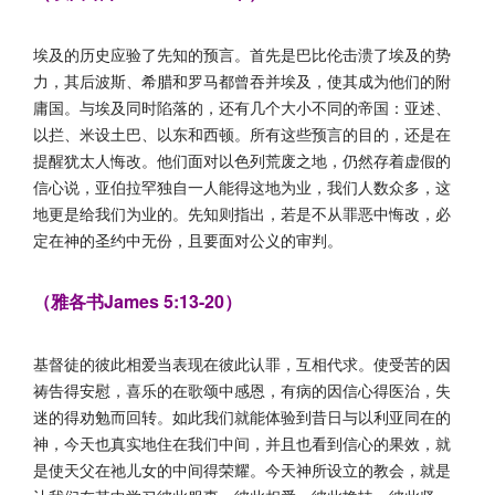
埃及的历史应验了先知的预言。首先是巴比伦击溃了埃及的势
力，其后波斯、希腊和罗马都曾吞并埃及，使其成为他们的附
庸国。与埃及同时陷落的，还有几个大小不同的帝国：亚述、
以拦、米设土巴、以东和西顿。所有这些预言的目的，还是在
提醒犹太人悔改。他们面对以色列荒废之地，仍然存着虚假的
信心说，亚伯拉罕独自一人能得这地为业，我们人数众多，这
地更是给我们为业的。先知则指出，若是不从罪恶中悔改，必
定在神的圣约中无份，且要面对公义的审判。
（雅各书James 5:13-20）
基督徒的彼此相爱当表现在彼此认罪，互相代求。使受苦的因
祷告得安慰，喜乐的在歌颂中感恩，有病的因信心得医治，失
迷的得劝勉而回转。如此我们就能体验到昔日与以利亚同在的
神，今天也真实地住在我们中间，并且也看到信心的果效，就
是使天父在祂儿女的中间得荣耀。今天神所设立的教会，就是