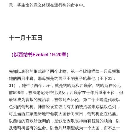
意，将生命的意义体现在遵行祢的命令中。
十一月十五日
（以西结书Ezekiel 19-20章）
先知以哀歌的形式讲了两个比喻。第一个比喻描绘一只母狮和
她的两只小狮。那母狮是约西亚王的妻子哈慕他（王下23：
31），她生了两个儿子，就是约哈斯和西底家。约哈斯在公元
前508年，被法老尼哥带往埃及；西底家在十年后继承王位，但
最终成为背叛的统治者，被带到巴比伦。第二个比喻是代表以
色列的葡萄树。神曾经设立强而有力的统治者来赐福以色列，
可是当西底家愚昧地带领犹大国步向末日，葡萄树正在枯萎。
以西结的哀歌所强调的，是缺乏因敬畏神而有智慧的领袖，以
及葡萄树当有的生命。以色列只期望成为一个大国，而不是一