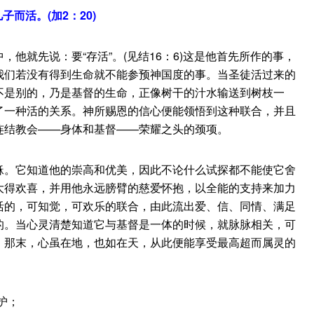
而活。(加2：20)
他就先说：要“存活”。(见结16：6)这是他首先所作的事，
我们若没有得到生命就不能参预神国度的事。当圣徒活过来的
不是别的，乃是基督的生命，正像树干的汁水输送到树枝一
了一种活的关系。神所赐恩的信心便能领悟到这种联合，并且
连结教会——身体和基督——荣耀之头的颈项。
。它知道他的崇高和优美，因此不论什么试探都不能使它舍
大得欢喜，并用他永远膀臂的慈爱怀抱，以全能的支持来加力
活的，可知觉，可欢乐的联合，由此流出爱、信、同情、满足
的。当心灵清楚知道它与基督是一体的时候，就脉脉相关，可
。那末，心虽在地，也如在天，从此便能享受最高超而属灵的
护；