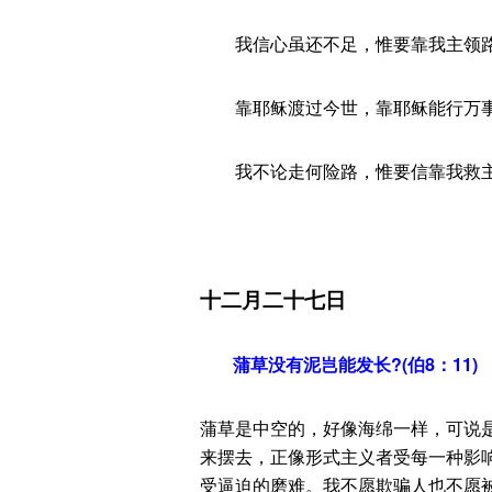
我信心虽还不足，惟要靠我主领
靠耶稣渡过今世，靠耶稣能行万
我不论走何险路，惟要信靠我救主
十二月二十七日
蒲草没有泥岂能发长?(伯8：11)
蒲草是中空的，好像海绵一样，可说
来摆去，正像形式主义者受每一种影
受逼迫的磨难。我不愿欺骗人也不愿