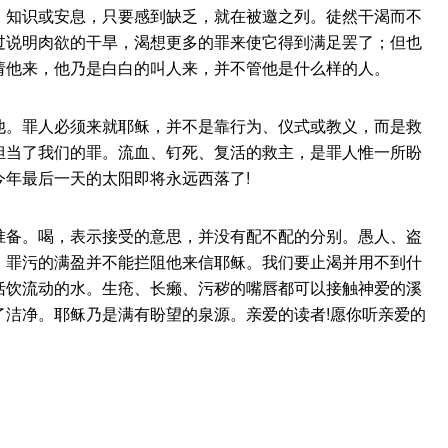
、知识或安息，只要感到缺乏，就在被邀之列。徒然干渴而不
过说明肉欲的干旱，渴想更多的罪来使它得到满足罢了；但也
请他来，他乃是白白的叫人来，并不管他是什么样的人。
。罪人必须来就耶稣，并不是靠行为、仪式或教义，而是救
担当了我们的罪。流血、钉死、复活的救主，是罪人惟一所盼
年最后一天的太阳即将永远西落了!
备。喝，表示接受的意思，并没有配不配的分别。愚人、盗
、罪污的满盈并不能拦阻他来信耶稣。我们要止渴并用不到什
恬饮流动的水。生疮、长癞、污秽的嘴唇都可以接触神爱的溪
了洁净。耶稣乃是满有盼望的泉源。亲爱的读者!愿你听亲爱的