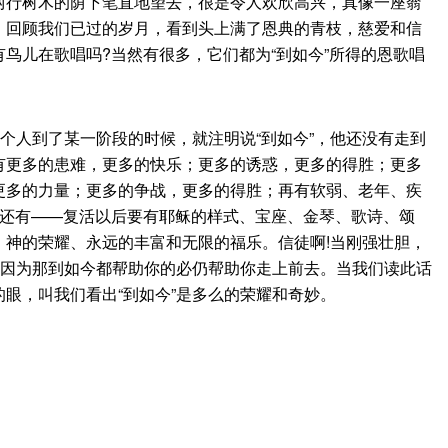
行树木的荫下笔直地望去，很是令人欢欣高兴，真像一座蓊
；回顾我们已过的岁月，看到头上满了恩典的青枝，慈爱和信
鸟儿在歌唱吗?当然有很多，它们都为“到如今”所得的恩歌唱
个人到了某一阶段的时候，就注明说“到如今”，他还没有走到
有更多的患难，更多的快乐；更多的诱惑，更多的得胜；更多
更多的力量；更多的争战，更多的得胜；再有软弱、老年、疾
旧还有——复活以后要有耶稣的样式、宝座、金琴、歌诗、颂
、神的荣耀、永远的丰富和无限的福乐。信徒啊!当刚强壮胆，
，因为那到如今都帮助你的必仍帮助你走上前去。当我们读此话
眼，叫我们看出“到如今”是多么的荣耀和奇妙。