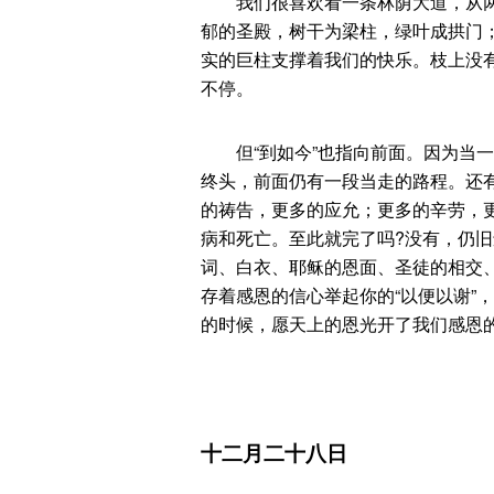
我们很喜欢看一条林荫大道，从两
郁的圣殿，树干为梁柱，绿叶成拱门
实的巨柱支撑着我们的快乐。枝上没有
不停。
但“到如今”也指向前面。因为当一
终头，前面仍有一段当走的路程。还
的祷告，更多的应允；更多的辛劳，
病和死亡。至此就完了吗?没有，仍
词、白衣、耶稣的恩面、圣徒的相交
存着感恩的信心举起你的“以便以谢”
的时候，愿天上的恩光开了我们感恩的
十二月二十八日