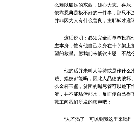
么难以餍足的东西，雄心大志、喜乐
依靠恩典是极不好的一件事，那只不
并非因为人有什么善良，主耶稣才邀
这话说明：必须完全而单单投靠他
主本身，惟有他自己亲身在十字架上
望的救星。愿我们来畅饮主恩，不然今
他的话并未叫人等待或是作什么准
贼、娼妓都能喝，因此人品德的败坏
么金杯玉盏，贫困的嘴尽管可以跪下
流，并不能玷污那水，反而使自己得
救主向我们所发的慈声吧：
“人若渴了，可以到我这里来喝!”