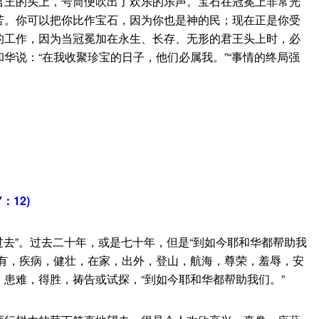
君王的头上，号筒便吹出了欢乐的乐声。宝石在冠冕上非常光
苦。你可以把你比作宝石，因为你也是神的民；现在正是你受
的工作，因为当冠冕加在永生、长存、无形的君王头上时，必
华说：“在我收聚珍宝的日子，他们必属我。”“事情的终局强
12)
过去”。过去二十年，或是七十年，但是“到如今耶和华都帮助我
富有，疾病，健壮，在家，出外，登山，航海，尊荣，羞辱，安
患难，得胜，祷告或试探，“到如今耶和华都帮助我们。”