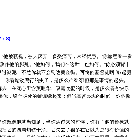
：8)
“他被藐视，被人厌弃，多受痛苦，常经忧患。”你愿意看一看
敌作他的脚凳。“他如何，我们在这世上也如何。”你必须背十
过淤泥，不然你就不会到达黄金街。可怜的基督徒啊!’鼓起勇
。”你看蠕动爬行的虫子，是多么难看呀!但那是事情的起头。
舞去，在花心里含英咀华、吸露吮蜜的时候，是多么满有快乐
就是你，终至被死的蛹缠绕起来；但当基督显现的时候，你必像
你既像他就当知足，当你活过来的时候，你有了他的形象就
他把它的四周切磋干净。它失去了很多在它以为是很有价值的