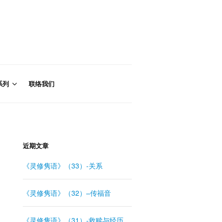
系列
联络我们
近期文章
《灵修隽语》（33）-关系
《灵修隽语》（32）–传福音
《灵修隽语》（31）-救赎与经历