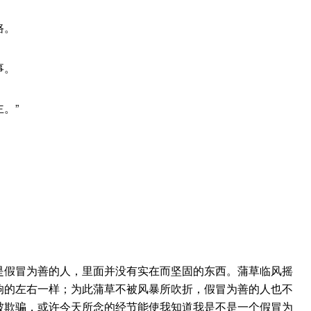
路。
事。
。”
是假冒为善的人，里面并没有实在而坚固的东西。蒲草临风摇
响的左右一样；为此蒲草不被风暴所吹折，假冒为善的人也不
被欺骗，或许今天所念的经节能使我知道我是不是一个假冒为