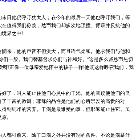
的末日他仍呼吁犹太人；在今年的最后一天他也呼吁我们，等
实在值得我们称羡，然而我们却多次地顶撞、背叛并反抗他的
境界之中!
悯来，他的声音不但洪大，而且语气柔和。他求我们与他和
你们一般。我们替基督求你们与神和好。”这是多么诚恳而热切
爱呀!正像一位母亲爱她怀中的孩子一样!他既这样呼召我们，我
好了，叫人能止住他们心灵中的干渴。他的替赎使他们的良
得了丰富的教训；耶稣的品性是他们的心所崇爱的高贵的对
人得到纯净的营养。干渴是最难受的事，但耶稣能止住它。虽
复原。
人都可前来。除了口渴之外并没有别的条件。不论是渴慕什