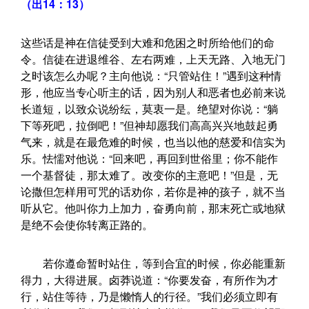
（出14：13）
这些话是神在信徒受到大难和危困之时所给他们的命
令。信徒在进退维谷、左右两难，上天无路、入地无门
之时该怎么办呢？主向他说：“只管站住！”遇到这种情
形，他应当专心听主的话，因为别人和恶者也必前来说
长道短，以致众说纷纭，莫衷一是。绝望对你说：“躺
下等死吧，拉倒吧！”但神却愿我们高高兴兴地鼓起勇
气来，就是在最危难的时候，也当以他的慈爱和信实为
乐。怯懦对他说：“回来吧，再回到世俗里；你不能作
一个基督徒，那太难了。改变你的主意吧！”但是，无
论撒但怎样用可咒的话劝你，若你是神的孩子，就不当
听从它。他叫你力上加力，奋勇向前，那末死亡或地狱
是绝不会使你转离正路的。
若你遵命暂时站住，等到合宜的时候，你必能重新
得力，大得进展。卤莽说道：“你要发奋，有所作为才
行，站住等待，乃是懒惰人的行径。”我们必须立即有