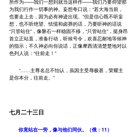
所作为——我们一想到就当这样作——我们乃要仰望那
为我们行作一切事的神。妄想夸口说：“若大海当前，
也要走上去，因为必有神迹出现。”但是信心既不听妄
想，也不听绝望、怯懦和卤莽的话，乃要听神的话说
“只管站住”，像磐石一样稳固不移，“只管站住”，挺身昂
首立正站直，准备行动，听候号令，欢喜忍耐地等候神
的指示；不久神必向你说话，正像摩西清清楚楚地对以
色列人说：“往前走！”
“……主尊名总不怕认，虽因主受辱极甚，荣耀主
是你本分，往前走。”
七月二十三日
你竟站在一旁，像与他们同伙。（俄：11）