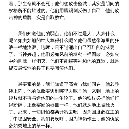
着，那生命就不会死；他们想攻击坚城，其实是阴间的
权柄所不能胜过的。他们用脚踢刺反伤了自己，他们攻
击神的盾牌，实是自取败亡。
我们知道他们的弱点。他们不过是人，人算什么
呢？如虫如蛆的世人算得什么呢？他们虽然像海里的狂
浪一样地澎湃、咆哮，只不过涌出自己可耻的泡沫罢
了。当神兴起，他们必如风前的糠秕一样四散，必如火
中的荆棘一样消灭。他们不能损害神和他的真道，就是
锡安最懦弱的兵丁也要嗤笑他们。
最要紧的是，我们知道至高者与我们同在，他若整
装上阵，他的仇敌要逃到哪里去呢？他一来到，地上的
碎片就不再与造他们的主争论了。他的铁杖必把他们打
得粉碎，正像窑匠的器皿一样，他们就从地上被除灭
了。那末，一切惧怕都离开我去吧！因为国度必在主的
手中稳固安全。我们要欢呼，因为神仍作王，他的仇敌
必如粪堆上的草一样。