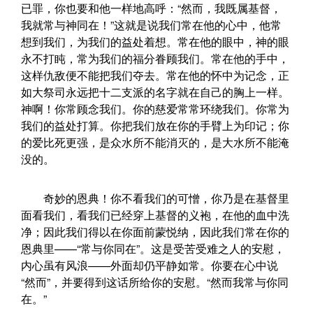
已罪，你也要和他一样地高呼：“然而，我既属基督，
我就常与神同在！”这就是说我们常在他的心中，他常
想到我们，为我们的益处着想。常在他的眼中，神的眼
永不打盹，常为我们的福分眷顾我们。常在他的手中，
这样仇敌便不能把我们夺去。常在他的怀中为记念，正
如大祭司永远把十二支派的名字就在自己的胸上一样。
神啊！你常顾念我们。你的慈爱常常环绕我们。你常为
我们的益处打算。你把我们放在你的手臂上为印记；你
的爱比死更强，是众水所不能消灭的，是大水所不能淹
没的。
奇妙的恩典！你不看我们的可憎，你乃是在基督里
面看我们，看我们已经穿上基督的义袍，在他的血中洗
净；因此我们得以在你面前蒙悦纳，因此我们常在你的
恩典里——“常与你同在”。这是受苦受难之人的安慰，
内心虽有风浪——外面却仍平静如常。你要在心中说
“然而”，并要得到这话所给你的安慰。“然而我常与你同
在。”