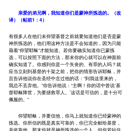
亲爱的弟兄啊，我知道你们是蒙神所拣选的。（改
译）（帖前1：4）
有很多人在他们未仰望基督之前就要知道他们是否是蒙
神所拣选的，他们用这种方法是不会知道的，因为只能
藉着“仰望耶稣”才能知道。若你要确实知道你已蒙拣
选，可以按照下面的方法，那末你的心就可以在神面前
确实知道了。你感到你是一个失丧的、有罪的人吗？就
应当立刻到基督的十架之前，把你的情形告诉耶稣，并
且告诉他说你在圣经中念过他的话：“到我这里来的，
我总不丢弃他。”你告诉他说：“主啊！你的话中曾说‘基
督耶稣降世，为要拯救罪人。’这话是可信的，是十分可
佩服的。”
仰望耶稣，并要信他，你马上就知道你已经蒙神的
拣选。你所信的既是真实可靠的，你已完全献给基督，
并依靠他，那末你就是神所拣选的一个人。但你若站住