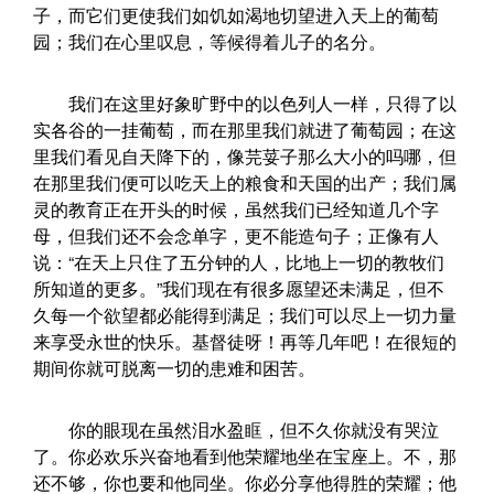
子，而它们更使我们如饥如渴地切望进入天上的葡萄
园；我们在心里叹息，等候得着儿子的名分。
我们在这里好象旷野中的以色列人一样，只得了以
实各谷的一挂葡萄，而在那里我们就进了葡萄园；在这
里我们看见自天降下的，像芫荽子那么大小的吗哪，但
在那里我们便可以吃天上的粮食和天国的出产；我们属
灵的教育正在开头的时候，虽然我们已经知道几个字
母，但我们还不会念单字，更不能造句子；正像有人
说：“在天上只住了五分钟的人，比地上一切的教牧们
所知道的更多。”我们现在有很多愿望还未满足，但不
久每一个欲望都必能得到满足；我们可以尽上一切力量
来享受永世的快乐。基督徒呀！再等几年吧！在很短的
期间你就可脱离一切的患难和困苦。
你的眼现在虽然泪水盈眶，但不久你就没有哭泣
了。你必欢乐兴奋地看到他荣耀地坐在宝座上。不，那
还不够，你也要和他同坐。你必分享他得胜的荣耀；他