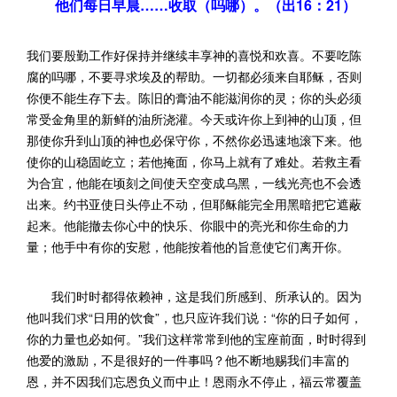
他们每日早晨……收取（吗哪）。（出16：21）
我们要殷勤工作好保持并继续丰享神的喜悦和欢喜。不要吃陈
腐的吗哪，不要寻求埃及的帮助。一切都必须来自耶稣，否则
你便不能生存下去。陈旧的膏油不能滋润你的灵；你的头必须
常受金角里的新鲜的油所浇灌。今天或许你上到神的山顶，但
那使你升到山顶的神也必保守你，不然你必迅速地滚下来。他
使你的山稳固屹立；若他掩面，你马上就有了难处。若救主看
为合宜，他能在顷刻之间使天空变成乌黑，一线光亮也不会透
出来。约书亚使日头停止不动，但耶稣能完全用黑暗把它遮蔽
起来。他能撤去你心中的快乐、你眼中的亮光和你生命的力
量；他手中有你的安慰，他能按着他的旨意使它们离开你。
我们时时都得依赖神，这是我们所感到、所承认的。因为
他叫我们求“日用的饮食”，也只应许我们说：“你的日子如何，
你的力量也必如何。”我们这样常常到他的宝座前面，时时得到
他爱的激励，不是很好的一件事吗？他不断地赐我们丰富的
恩，并不因我们忘恩负义而中止！恩雨永不停止，福云常覆盖