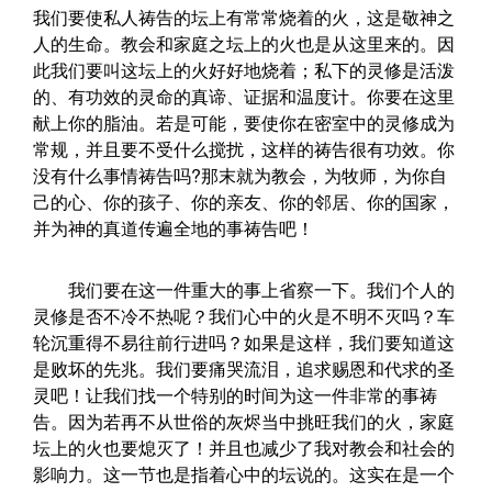
我们要使私人祷告的坛上有常常烧着的火，这是敬神之
人的生命。教会和家庭之坛上的火也是从这里来的。因
此我们要叫这坛上的火好好地烧着；私下的灵修是活泼
的、有功效的灵命的真谛、证据和温度计。你要在这里
献上你的脂油。若是可能，要使你在密室中的灵修成为
常规，并且要不受什么搅扰，这样的祷告很有功效。你
没有什么事情祷告吗?那末就为教会，为牧师，为你自
己的心、你的孩子、你的亲友、你的邻居、你的国家，
并为神的真道传遍全地的事祷告吧！
我们要在这一件重大的事上省察一下。我们个人的
灵修是否不冷不热呢？我们心中的火是不明不灭吗？车
轮沉重得不易往前行进吗？如果是这样，我们要知道这
是败坏的先兆。我们要痛哭流泪，追求赐恩和代求的圣
灵吧！让我们找一个特别的时间为这一件非常的事祷
告。因为若再不从世俗的灰烬当中挑旺我们的火，家庭
坛上的火也要熄灭了！并且也减少了我对教会和社会的
影响力。这一节也是指着心中的坛说的。这实在是一个