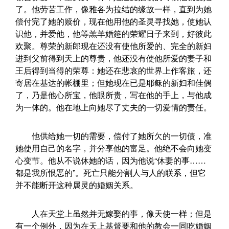
了。他劳苦工作，像雅各为拉结的缘故一样，直到为她
偿付完了她的赎价，现在他用他的圣灵寻找她，使她认
识他，并爱他，他等羔羊婚筵的荣耀日子来到，好彼此
欢聚。尊荣的新郎现在还没有使他所爱的、完全的新妇
进到父前得到天上的尊贵，他还没有使他所爱的妻子和
王后得到当得的荣尊：她还在悲哀的世界上作客旅，还
寄居在基达的帐棚里；但她现在已是耶稣的新妇和佳偶
了，乃是他心所宝，他眼所贵，写在他的手上，与他成
为一体的。他在地上向她尽了丈夫的一切爱情的责任。
他供给她一切的需要，偿付了她所欠的一切债，准
她使用自己的名字，并分享他的富足。他绝不会向她变
心变节。他从不说休她的话，因为他说“休妻的事……
都是我所恨恶的”。死亡只能分割人与人的联系，但它
并不能断开这种属灵的婚姻关系。
人在天堂上虽然并无嫁娶的事，像天使一样；但是
有一个例外，因为在天上基督要和他的教会一同吃婚姻