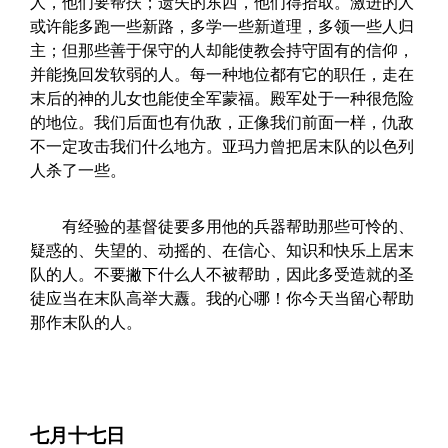
人，他们要帮扶；遗失的东西，他们得拾取。激进的人
或许能多跑一些新路，多学一些新道理，多领一些人归
主；但那些善于保守的人却能使教会持守固有的信仰，
并能挽回发软弱的人。每一种地位都有它的职任，走在
末后的神的儿女也能使全军蒙福。殿军处于一种很危险
的地位。我们后面也有仇敌，正像我们前面一样，仇敌
不一定攻击我们什么地方。亚玛力曾把居末队的以色列
人杀了一些。
有经验的基督徒要多用他的兵器帮助那些可怜的、
疑惑的、失望的、动摇的、在信心、知识和快乐上居末
队的人。不要撇下什么人不被帮助，因此多受造就的圣
徒应当在末队高举大纛。我的心哪！你今天当留心帮助
那作末队的人。
七月十七日