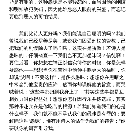
乃是有罪的，这种愚昧是不能轻恕的，而当因他的刚愎
和明知故犯受罚，因为他妒忌恶人眼前的兴盛，而忘记
要临到恶人的可怕结局。
我们比诗人更好吗？我们能说自己聪明的吗？我们
曾说我们已经尽善尽美，或说我们因受刑杖的管教，已
把我们的刚愎除去了吗？嗐，这实在是骄傲！若诗人是
愚昧的，仔细省查一下我们岂不更加愚昧吗？信徒啊！
要往后看：你想想在神正以信实待你的时候，你是怎样
疑惑他——想想当你在苦难中他伸手赐更大的福时，你
却说“父啊！不要这样”，是多么愚昧；想想你在黑暗之
中常念到他宝贵的应许，然而你却误解他的旨意，而哭
喊着说：“这些事都归到我身上了！”其实这些事都是互
相效力叫你得益处！想想你怎样因行乐并拣选罪，其实
那种乐趣实在是你吃苦的根源！若我们知道我们的心是
什么样子，我们就不能不承认我们的愚昧是有罪的；要
解除这种“愚昧”，惟有用诗人的话作为我们的祷告：“你
要以你的训言引导我。”