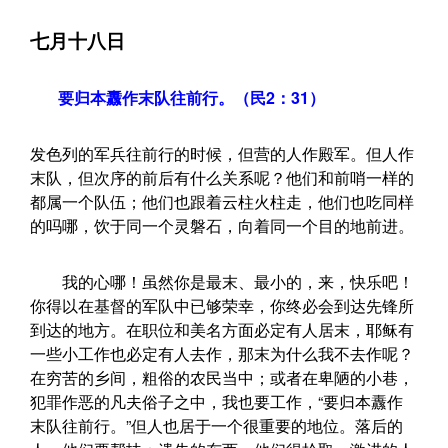
七月十八日
要归本纛作末队往前行。（民2：31）
发色列的军兵往前行的时候，但营的人作殿军。但人作
末队，但次序的前后有什么关系呢？他们和前哨一样的
都属一个队伍；他们也跟着云柱火柱走，他们也吃同样
的吗哪，饮于同一个灵磐石，向着同一个目的地前进。
我的心哪！虽然你是最末、最小的，来，快乐吧！
你得以在基督的军队中已够荣幸，你终必会到达先锋所
到达的地方。在职位和美名方面必定有人居末，耶稣有
一些小工作也必定有人去作，那末为什么我不去作呢？
在穷苦的乡间，粗俗的农民当中；或者在卑陋的小巷，
犯罪作恶的凡夫俗子之中，我也要工作，“要归本纛作
末队往前行。”但人也居于一个很重要的地位。落后的