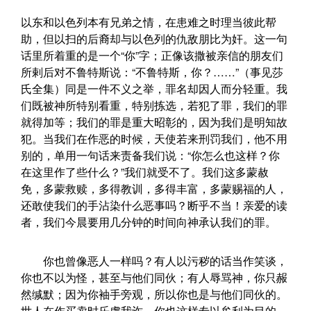
以东和以色列本有兄弟之情，在患难之时理当彼此帮
助，但以扫的后裔却与以色列的仇敌朋比为奸。这一句
话里所着重的是一个“你”字；正像该撒被亲信的朋友们
所剌后对不鲁特斯说：“不鲁特斯，你？……”（事见莎
氏全集）同是一件不义之举，罪名却因人而分轻重。我
们既被神所特别看重，特别拣选，若犯了罪，我们的罪
就得加等；我们的罪是重大昭彰的，因为我们是明知故
犯。当我们在作恶的时候，天使若来刑罚我们，他不用
别的，单用一句话来责备我们说：“你怎么也这样？你
在这里作了些什么？”我们就受不了。我们这多蒙赦
免，多蒙救赎，多得教训，多得丰富，多蒙赐福的人，
还敢使我们的手沾染什么恶事吗？断乎不当！亲爱的读
者，我们今晨要用几分钟的时间向神承认我们的罪。
你也曾像恶人一样吗？有人以污秽的话当作笑谈，
你也不以为怪，甚至与他们同伙；有人辱骂神，你只赧
然缄默；因为你袖手旁观，所以你也是与他们同伙的。
世人在作买卖时乐虞我诈，你也这样专以牟利为目的，