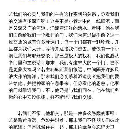
若我们的心灵与我们的主有这样密切的关系，你看我们
的交通有多深广呀！这并不是小管之中的一线细流，而
是又深又广的河道，涌流着汪洋的活水。看哪！他在我
们面前给我们一个敞开的门，我们为何迟疑不前？这一
座交通的城有许多珍珠门，每一个门都有一颗珍珠，并
且都为我们大开，等待并迎接我们进去。若仅有一个小
洞让我们与耶稣交谈，那已是极大的权利，我们也必从
窄门里和主说话；那末，我们有这末大的一个门，岂不
是更蒙大福吗？若主耶稣距我们很远，中间隔开许多风
浪大作的海洋，那末我们必切慕着派遣使者把我们的爱
带给他，并把神家的信息带来；但你看他的恩慈，他家
的门就靠近我们，不，他乃是与我们同在，他在我们卑
微的心中安设帐棚，好不断地与我们交谈。
若我们不常与他相交，那是一件多么愚蠢的事呀！
若是路途遥远、危险并艰难，那末我们不怪朋友们彼此
的疏淡；但是既然住在一起，那末约拿单会忘记大卫