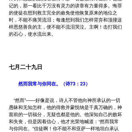
记的，那一看比千万没有灵力的讲章有力量得多。悔罪
的使徒在想到救主完全的赦免使他恢复原来的地位之
时，不能不痛哭流泪；每逢想到我们怎样背弃和顶撞这
样恩慈善良的主，便不能不流泪哭泣。主啊！击打我们
的石心，使水流出来。
七月二十九日
然而我常与你同在。（诗73：23）
“然而”——好像是说，诗人不管他向神所承认的一切
愚昧和无知怎样，他的得救并蒙悦纳是千真万确的，神
面前的一切福分，无疑也都是他的。他深知自己的败坏
和失丧，但是因着信心，他才光荣地喊道：“然而我常
与你同在。”信徒啊！你不能不和亚萨一样地坦白承认