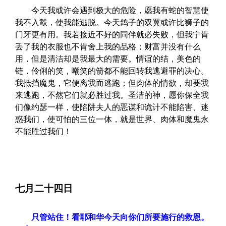
今天我或许会遇到极大的危险，愿我有蛇的智慧使
我不入鷇，使我能逃脱。今天鸽子的双翼或许比狮子的
门牙更有用。我若接近不好的同伴就必失败，但我宁肯
丢了我的衣服也不肯舍上我的品格；财富并没有什么
用，但是清洁却是我最大的需要。情谊的结，美色的
链，伶俐的笑，嘲笑的箭都不能回转我逃避罪的决心。
我抵挡魔鬼，它便离我而逃跑；但肉体的情欲，却要我
来逃跑，不然它们就必胜过我。圣洁的神，愿你保全我
们像约瑟一样，使陷阱夫人的恶谋和诡计不能陷害、迷
惑我们，使可怕的三位一体，就是世界、肉体和魔鬼永
不能胜过我们！
七月二十四日
只管站住！看耶和华今天向你们所要施行的救恩。