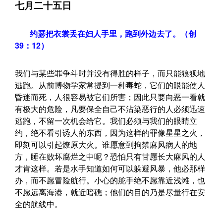
七月二十五日
约瑟把衣裳丢在妇人手里，跑到外边去了。（创
39：12）
我们与某些罪争斗时并没有得胜的样子，而只能狼狈地
逃跑。从前博物学家常提到一种毒蛇，它们的眼能使人
昏迷而死，人很容易被它们所害；因此只要向恶一看就
有极大的危险，凡要保全自己不沾染恶行的人必须迅速
逃跑，不留一次机会给它。我们必须与我们的眼睛立
约，绝不看引诱人的东西，因为这样的罪像星星之火，
即刻可以引起燎原大火。谁愿意到拘禁麻风病人的地
方，睡在败坏腐烂之中呢？恐怕只有甘愿长大麻风的人
才肯这样。若是水手知道如何可以躲避风暴，他必那样
办，而不愿冒险航行。小心的舵手绝不愿靠近浅滩，也
不愿远离海港，就近暗礁；他们的目的乃是尽量行在安
全的航线中。