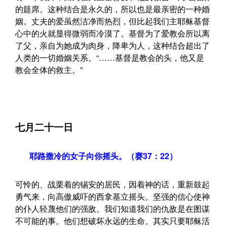
的筵席。这种结合是永久的，所以也是最亲密的一种婚
姻。丈夫的爱虽然洁净而热烈，但比起我们主耶稣基督
心中的火就显得微弱而冷漠了。基督为了爱教会所以离
了父，亲自为她成为肉身，降卑为人，这种结合超出了
人类的一切婚姻关系。“……基督是教会的头，他又是
教会全体的救主。”
七月二十一日
耶路撒冷的女子向你摇头。（赛37：22）
可怜的、战栗着的锡安的居民，因着神的话，重新鼓起
勇气来，向高傲威吓的西拿基立摇头。坚强的信心使神
的仆人轻蔑他们的强敌。我们知道我们的仇敌是在图谋
不可能的事。他们想破坏永远的生命。其实只要耶稣活