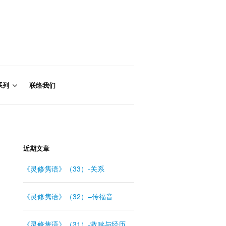
系列
联络我们
近期文章
《灵修隽语》（33）-关系
《灵修隽语》（32）–传福音
《灵修隽语》（31）-救赎与经历