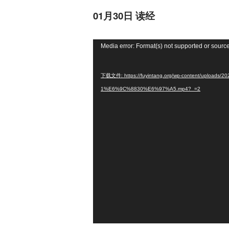
01月30日 读经
视
Media error: Format(s) not supported or source
频
播
下载文件: https://fuyintang.org/wp-content/upl
放
1%E6%9C%8830%E6%97%A5.mp4?_=2
器