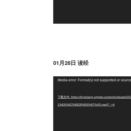
01月28日 读经
视
Media error: Format(s) not supported or source
频
播
下载文件: https://fuyintang.org/wp-content/upl
放
1%E6%9C%8828%E6%97%A5.mp4?_=4
器