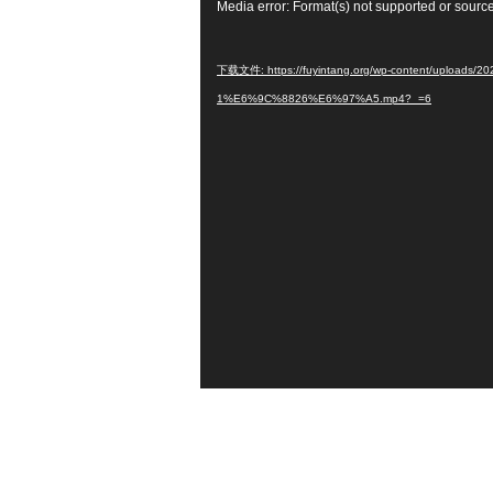
视
Media error: Format(s) not supported or source
频
播
下载文件: https://fuyintang.org/wp-content/upl
放
1%E6%9C%8826%E6%97%A5.mp4?_=6
器