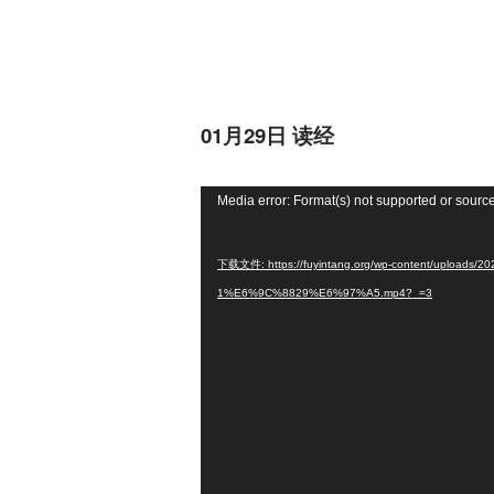
01月29日 读经
视
Media error: Format(s) not supported or source
频
播
下载文件: https://fuyintang.org/wp-content/upl
放
1%E6%9C%8829%E6%97%A5.mp4?_=3
器