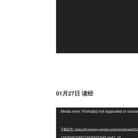
01月27日 读经
视
Media error: Format(s) not supported or source
频
播
下载文件: https://fuyintang.org/wp-content/upl
放
1%E6%9C%8827%E6%97%A5.mp4?_=5