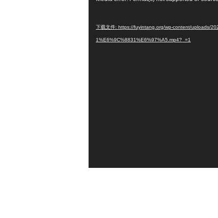
频
播
下载文件: https://fuyintang.org/wp-content/upl
放
1%E6%9C%8831%E6%97%A5.mp4?_=1
器