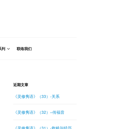
系列
联络我们
近期文章
《灵修隽语》（33）-关系
《灵修隽语》（32）–传福音
《灵修隽语》（31）-救赎与经历